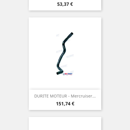
Prix
53,37 €
DURITE MOTEUR - Mercruiser...
Prix
151,74 €