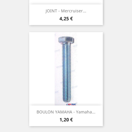
JOINT - Mercruiser...
Prix
4,25 €
BOULON YAMAHA - Yamaha...
Prix
1,20 €