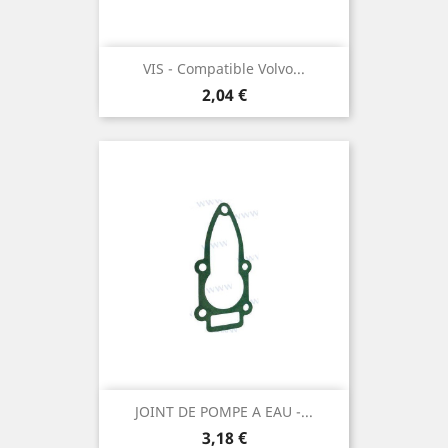
VIS - Compatible Volvo...
Prix
2,04 €
JOINT DE POMPE A EAU -...
Prix
3,18 €