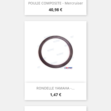
POULIE COMPOSITE - Mercruiser
Prix
40,98 €
RONDELLE YAMAHA -...
Prix
1,47 €