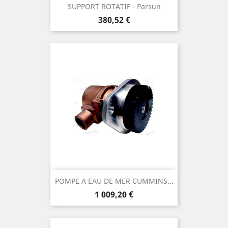
SUPPORT ROTATIF - Parsun
Prix
380,52 €
POMPE A EAU DE MER CUMMINS...
Prix
1 009,20 €