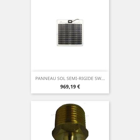
PANNEAU SOL SEMI-RIGIDE SW...
Prix
969,19 €