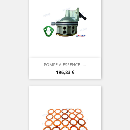
POMPE A ESSENCE -...
Prix
196,83 €