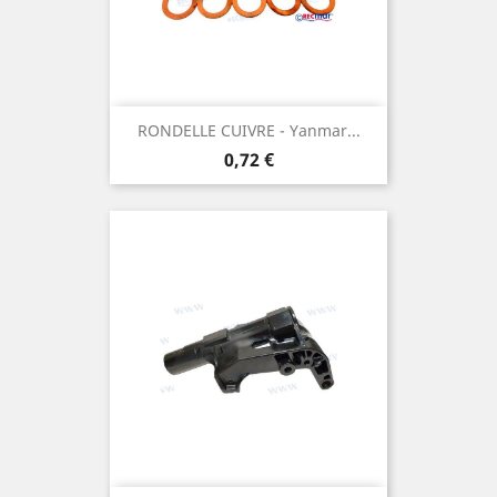
RONDELLE CUIVRE - Yanmar...
Prix
0,72 €