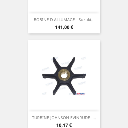
BOBINE D ALLUMAGE - Suzuki...
Prix
141,00 €
TURBINE JOHNSON EVINRUDE -...
Prix
10,17 €