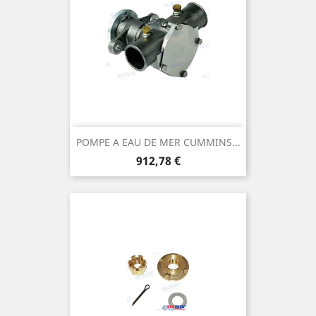
POMPE A EAU DE MER CUMMINS...
Prix
912,78 €