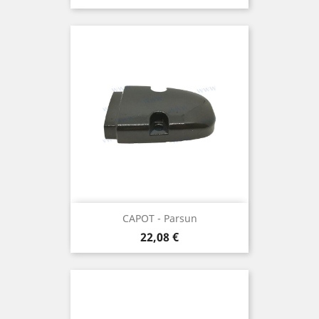
CAPOT - Parsun
Prix
22,08 €