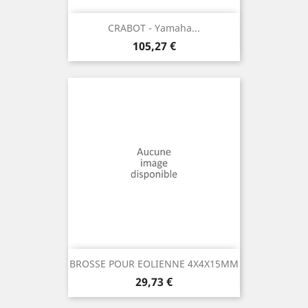
CRABOT - Yamaha...
Prix
105,27 €
BROSSE POUR EOLIENNE 4X4X15MM
Prix
29,73 €