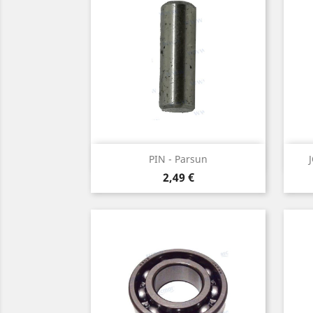
Aperçu rapide

PIN - Parsun
Prix
2,49 €