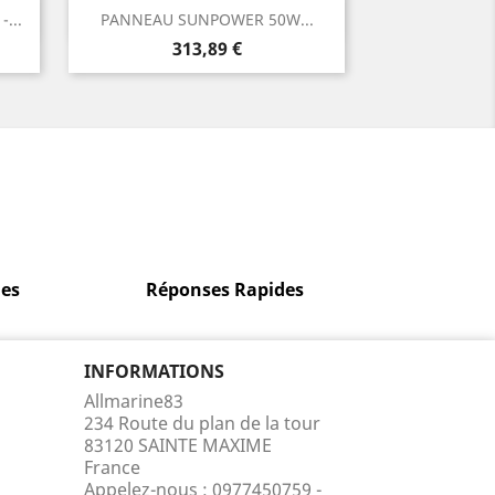
Aperçu rapide

...
PANNEAU SUNPOWER 50W...
Prix
313,89 €
es
Réponses Rapides
INFORMATIONS
Allmarine83
234 Route du plan de la tour
83120 SAINTE MAXIME
France
Appelez-nous :
0977450759 -