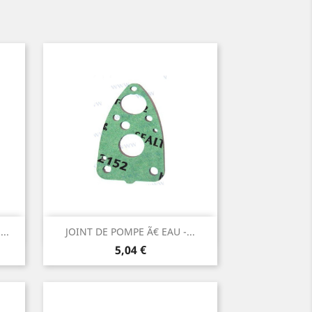
Aperçu rapide

..
JOINT DE POMPE Ã€ EAU -...
Prix
5,04 €