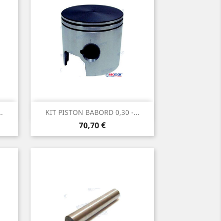
Aperçu rapide

.
KIT PISTON BABORD 0,30 -...
Prix
70,70 €