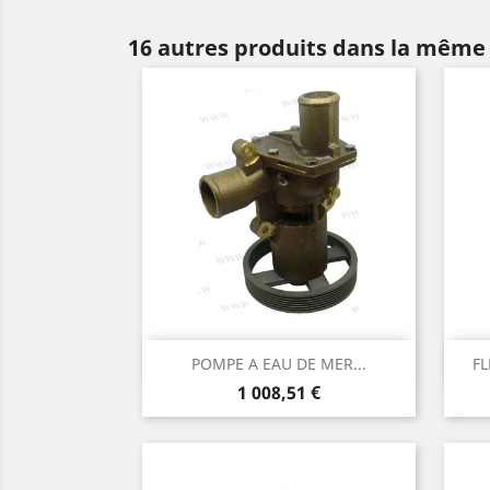
16 autres produits dans la même 
Aperçu rapide

POMPE A EAU DE MER...
FL
Prix
1 008,51 €