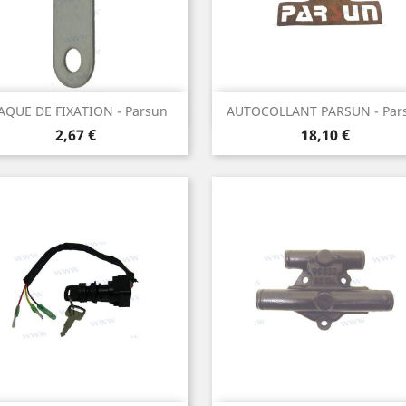
Aperçu rapide
Aperçu rapide


AQUE DE FIXATION - Parsun
AUTOCOLLANT PARSUN - Par
Prix
Prix
2,67 €
18,10 €