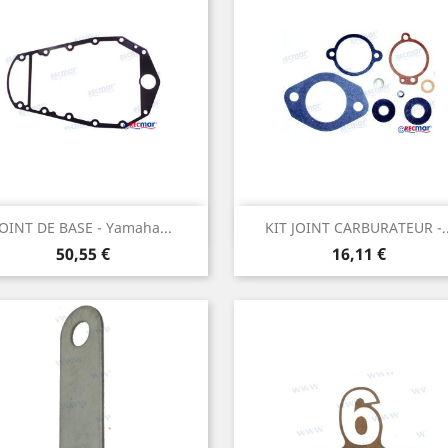
Aperçu rapide
Aperçu rapide


JOINT DE BASE - Yamaha...
KIT JOINT CARBURATEUR -..
Prix
Prix
50,55 €
16,11 €