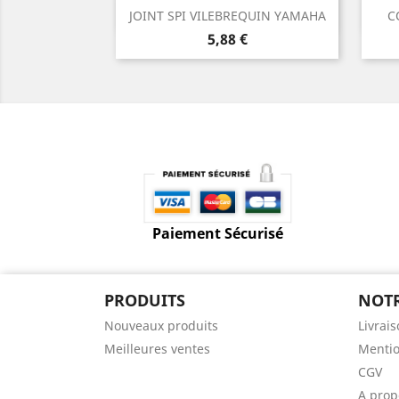
Aperçu rapide

JOINT SPI VILEBREQUIN YAMAHA
C
Prix
5,88 €
Paiement Sécurisé
PRODUITS
NOTR
Nouveaux produits
Livrai
Meilleures ventes
Mentio
CGV
A prop