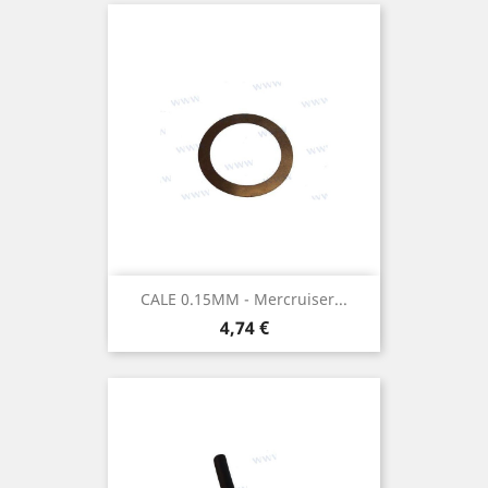
CALE 0.15MM - Mercruiser...
Prix
4,74 €