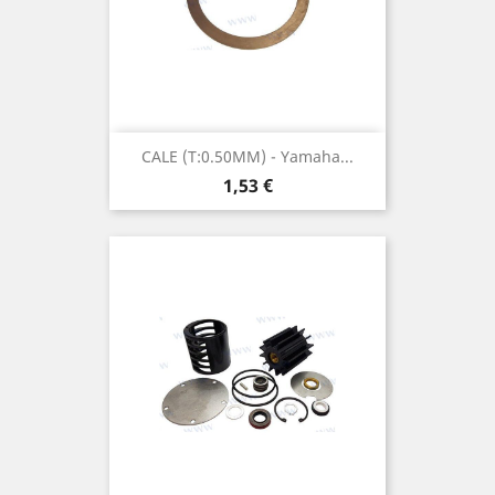
CALE (T:0.50MM) - Yamaha...
Prix
1,53 €