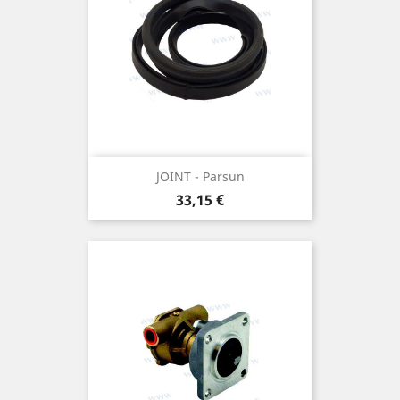
JOINT - Parsun
Prix
33,15 €