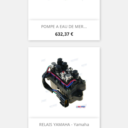
POMPE A EAU DE MER...
Prix
632,37 €
RELAIS YAMAHA - Yamaha