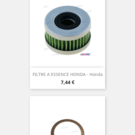
FILTRE A ESSENCE HONDA - Honda
Prix
7,44 €