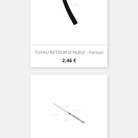
TUYAU RETOUR D'HUILE - Parsun
Prix
2,46 €