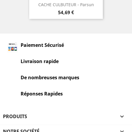
CACHE CULBUTEUR - Parsun
Prix
54,69 €
Paiement Sécurisé
Livraison rapide
De nombreuses marques
Réponses Rapides
PRODUITS

NOTRE SOCIÉTÉ
