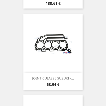
Prix
188,61 €
JOINT CULASSE SUZUKI -...
Prix
68,94 €