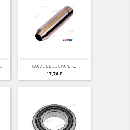
Aperçu rapide

.
GUIDE DE SOUPAPE -...
Prix
17,76 €