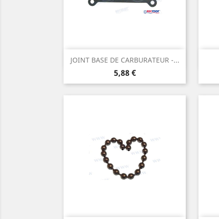
Aperçu rapide

JOINT BASE DE CARBURATEUR -...
Prix
5,88 €