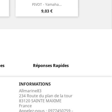
Aperçu rapide

PIVOT - Yamaha...
Prix
9,03 €
es
Réponses Rapides
INFORMATIONS
Allmarine83
234 Route du plan de la tour
83120 SAINTE MAXIME
France
Appelez-nous :
0977450759 -