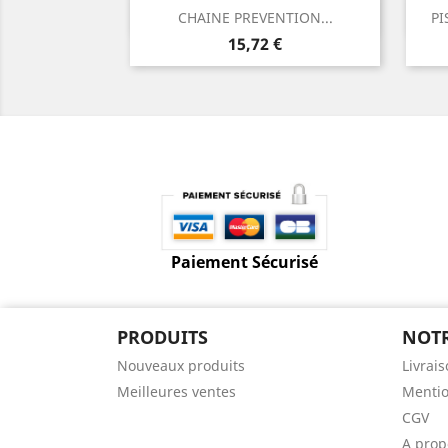
Aperçu rapide

CHAINE PREVENTION...
PI
Prix
15,72 €
Paiement Sécurisé
PRODUITS
NOTR
Nouveaux produits
Livrai
Meilleures ventes
Mentio
CGV
A prop