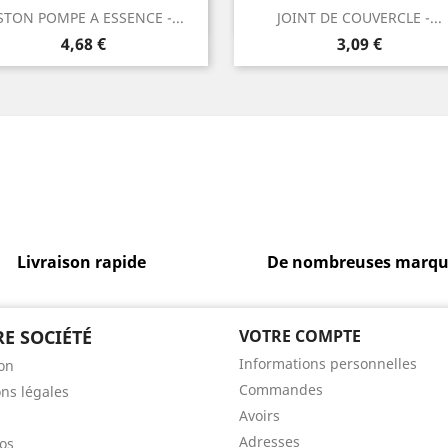
Aperçu rapide
Aperçu rapide


STON POMPE A ESSENCE -...
JOINT DE COUVERCLE -...
Prix
Prix
4,68 €
3,09 €
Livraison rapide
De nombreuses marqu
E SOCIÉTÉ
VOTRE COMPTE
Informations personnelles
son
Commandes
ns légales
Avoirs
Adresses
os