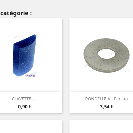
catégorie :
Aperçu rapide
Aperçu rapide


CLAVETTE -...
RONDELLE A - Parsun
Prix
Prix
0,90 €
3,54 €