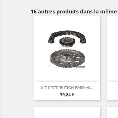
16 autres produits dans la même 
Aperçu rapide

KIT DISTRIBUTION FORD V8...
Prix
39,84 €