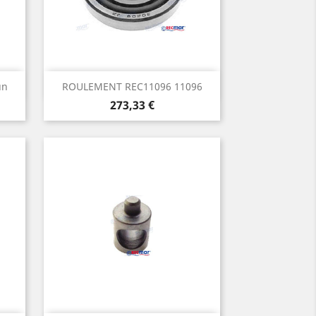
Aperçu rapide

un
ROULEMENT REC11096 11096
Prix
273,33 €