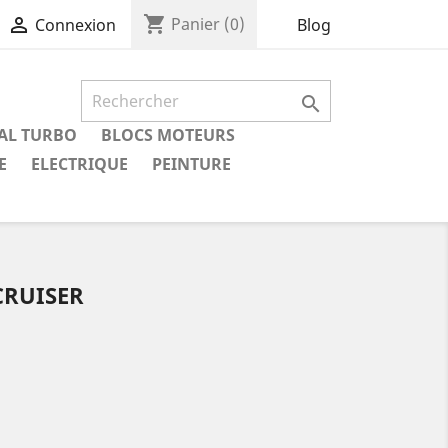
shopping_cart

Panier
(0)
Blog
Connexion

IAL TURBO
BLOCS MOTEURS
E
ELECTRIQUE
PEINTURE
CRUISER