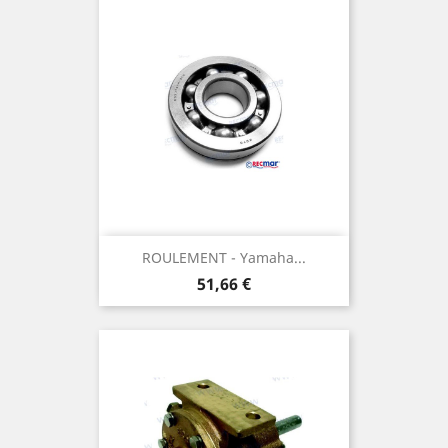
ROULEMENT - Yamaha...
Prix
51,66 €