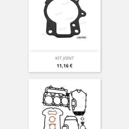
KIT JOINT
Prix
11,16 €