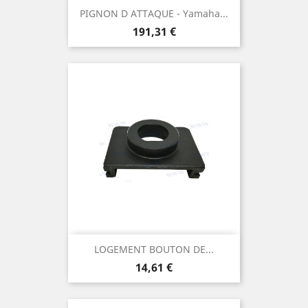
PIGNON D ATTAQUE - Yamaha...
Prix
191,31 €
LOGEMENT BOUTON DE...
Prix
14,61 €