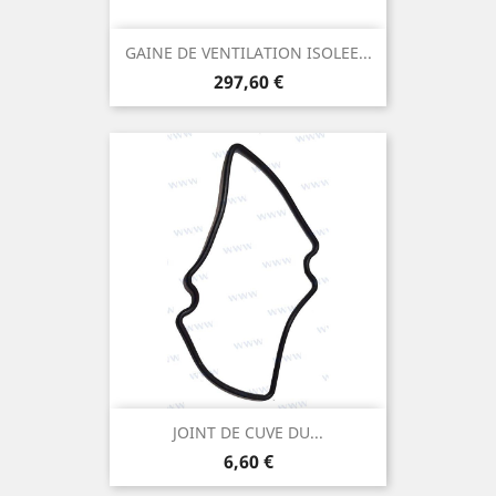
GAINE DE VENTILATION ISOLEE...
Prix
297,60 €
JOINT DE CUVE DU...
Prix
6,60 €