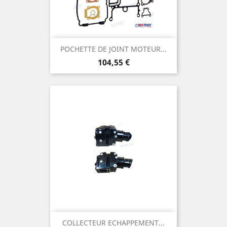
POCHETTE DE JOINT MOTEUR...
Prix
104,55 €
COLLECTEUR ECHAPPEMENT...