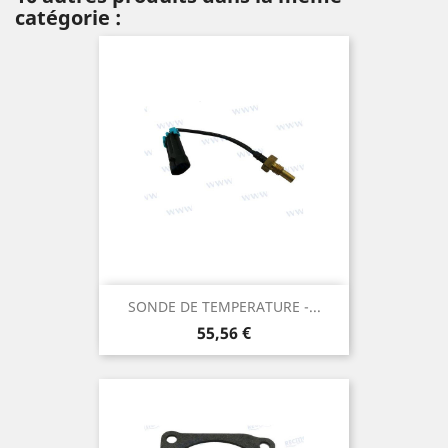
catégorie :
SONDE DE TEMPERATURE -...
Prix
55,56 €