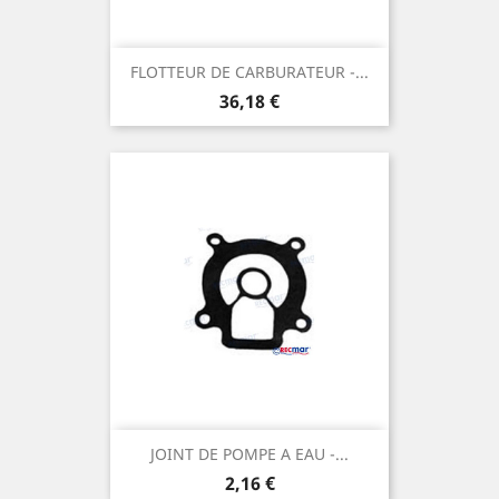
FLOTTEUR DE CARBURATEUR -...
Prix
36,18 €
JOINT DE POMPE A EAU -...
Prix
2,16 €