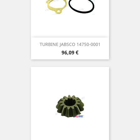
TURBINE JABSCO 14750-0001
Prix
96,09 €