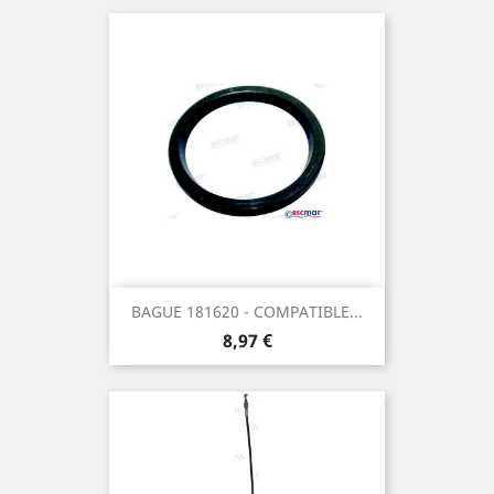
BAGUE 181620 - COMPATIBLE...
Prix
8,97 €