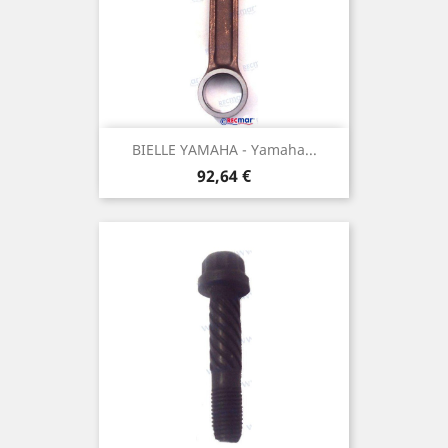
BIELLE YAMAHA - Yamaha...
Prix
92,64 €