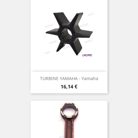
TURBINE YAMAHA - Yamaha
Prix
16,14 €