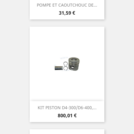
POMPE ET CAOUTCHOUC DE...
Prix
31,59 €
KIT PISTON D4-300/D6-400,...
Prix
800,01 €