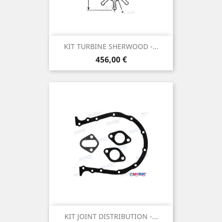
KIT TURBINE SHERWOOD -...
Prix
456,00 €
KIT JOINT DISTRIBUTION -...