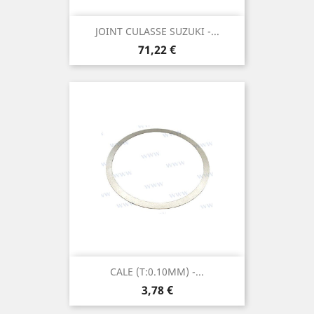
JOINT CULASSE SUZUKI -...
Prix
71,22 €
CALE (T:0.10MM) -...
Prix
3,78 €