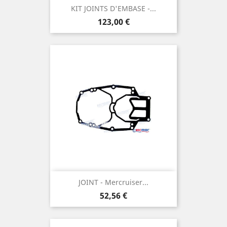
KIT JOINTS D'EMBASE -...
Prix
123,00 €
JOINT - Mercruiser...
Prix
52,56 €