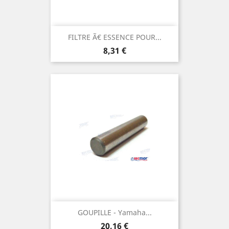
FILTRE Ã€ ESSENCE POUR...
Prix
8,31 €
GOUPILLE - Yamaha...
Prix
20,16 €