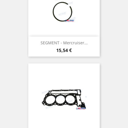
SEGMENT - Mercruiser...
Prix
15,54 €