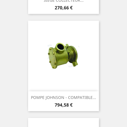
SIEGE COLLECTEUR...
Prix
270,66 €
POMPE JOHNSON - COMPATIBLE...
Prix
794,58 €