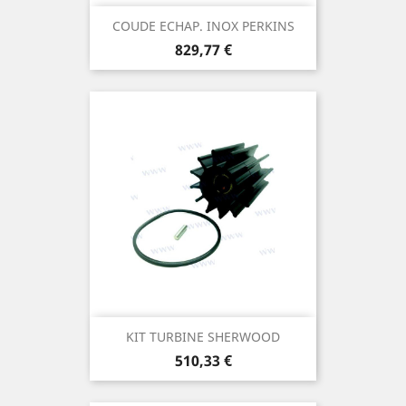
COUDE ECHAP. INOX PERKINS
Prix
829,77 €
KIT TURBINE SHERWOOD
Prix
510,33 €