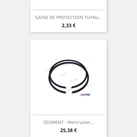
GAINE DE PROTECTION TUYAU...
Prix
2,33 €
SEGMENT - Mercruiser...
Prix
25,38 €