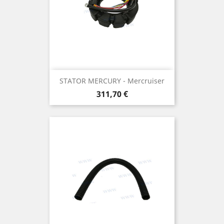
STATOR MERCURY - Mercruiser
Prix
311,70 €