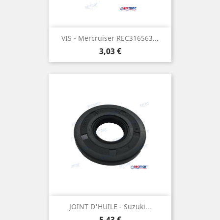
VIS - Mercruiser REC316563...
Prix
3,03 €
JOINT D'HUILE - Suzuki...
Prix
5,43 €