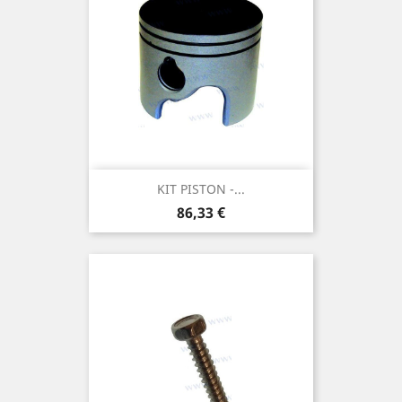
KIT PISTON -...
Prix
86,33 €