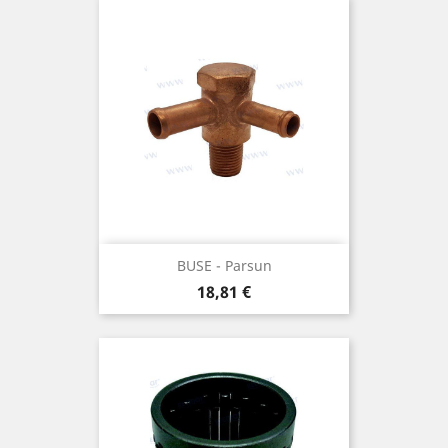
BUSE - Parsun
Prix
18,81 €