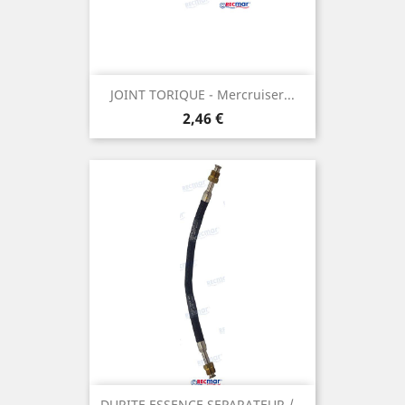
JOINT TORIQUE - Mercruiser...
Prix
2,46 €
DURITE ESSENCE SEPARATEUR /...