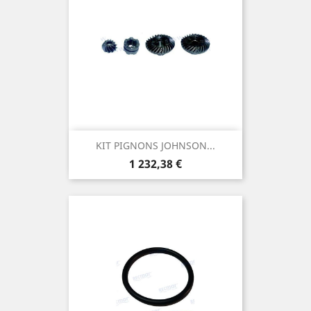
KIT PIGNONS JOHNSON...
Prix
1 232,38 €