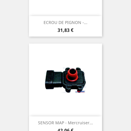
ECROU DE PIGNON -...
Prix
31,83 €
SENSOR MAP - Mercruiser...
Prix
42,06 €