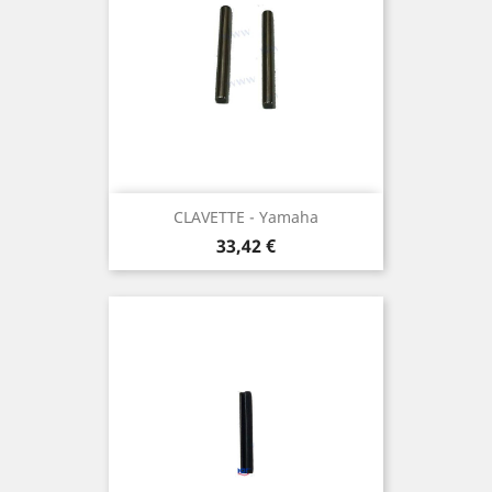
CLAVETTE - Yamaha
Prix
33,42 €