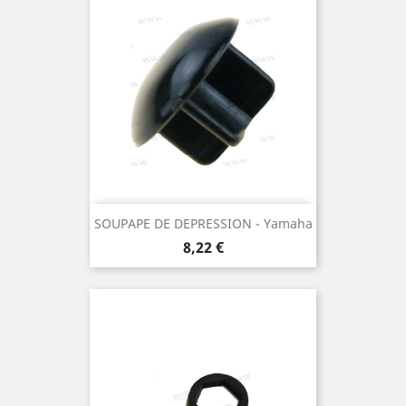
SOUPAPE DE DEPRESSION - Yamaha
Prix
8,22 €