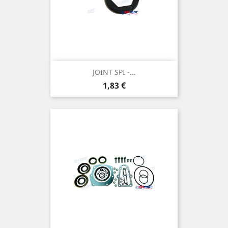
JOINT SPI -...
Prix
1,83 €