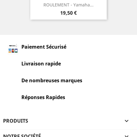
ROULEMENT - Yamaha...
Prix
19,50 €
Paiement Sécurisé
Livraison rapide
De nombreuses marques
Réponses Rapides
PRODUITS

NOTRE SOCIÉTÉ
