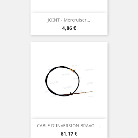
JOINT - Mercruiser...
Prix
4,86 €
CABLE D'INVERSION BRAVO -...
Prix
61,17 €