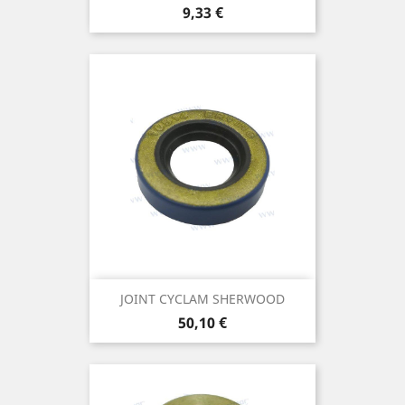
Prix
9,33 €
JOINT CYCLAM SHERWOOD
Prix
50,10 €