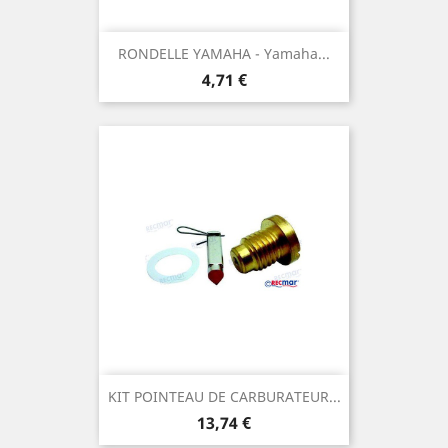
RONDELLE YAMAHA - Yamaha...
Prix
4,71 €
KIT POINTEAU DE CARBURATEUR...
Prix
13,74 €