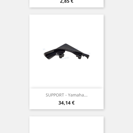
Prix
2,85 €
SUPPORT - Yamaha...
Prix
34,14 €