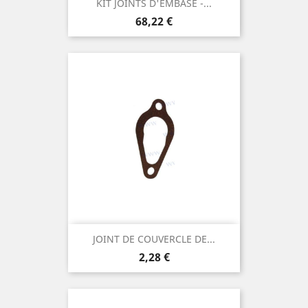
KIT JOINTS D'EMBASE -...
Prix
68,22 €
JOINT DE COUVERCLE DE...
Prix
2,28 €