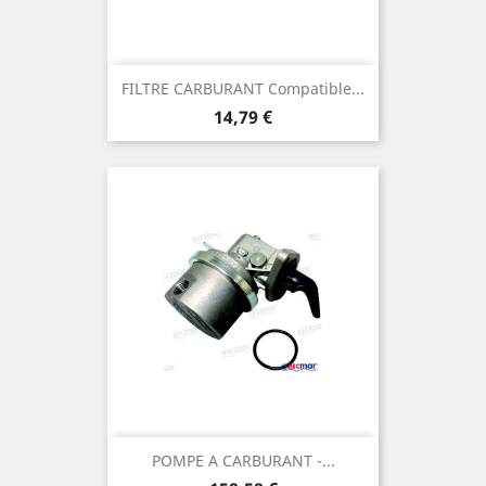
FILTRE CARBURANT Compatible...
Prix
14,79 €
POMPE A CARBURANT -...