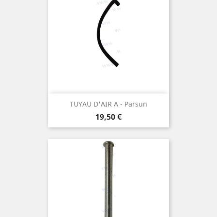
TUYAU D'AIR A - Parsun
Prix
19,50 €