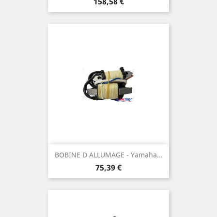
Prix
158,58 €
BOBINE D ALLUMAGE - Yamaha...
Prix
75,39 €