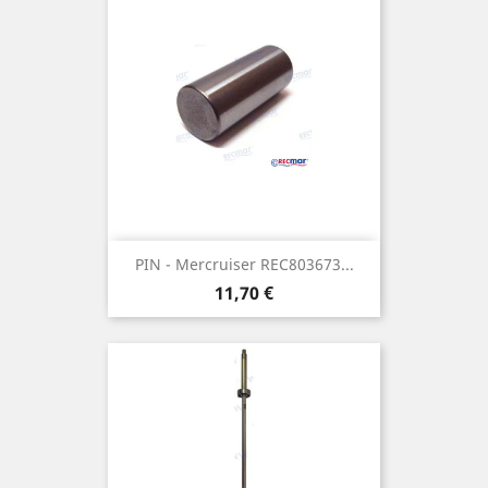
PIN - Mercruiser REC803673...
Prix
11,70 €