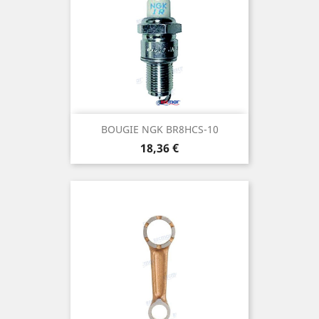
BOUGIE NGK BR8HCS-10
Prix
18,36 €