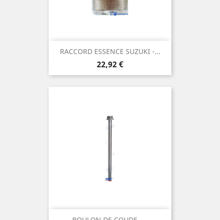
RACCORD ESSENCE SUZUKI -...
Prix
22,92 €
BOULON DE COUDE -...