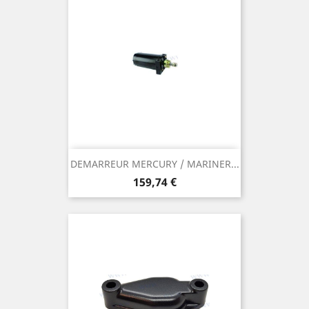
DEMARREUR MERCURY / MARINER...
Prix
159,74 €