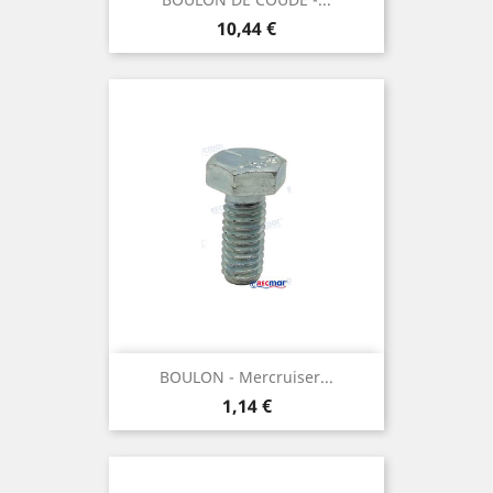
Prix
10,44 €
BOULON - Mercruiser...
Prix
1,14 €