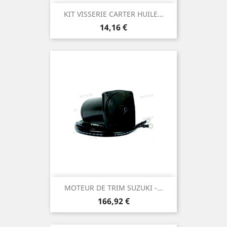
KIT VISSERIE CARTER HUILE...
Prix
14,16 €
MOTEUR DE TRIM SUZUKI -...
Prix
166,92 €