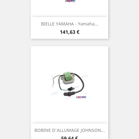
BIELLE YAMAHA - Yamaha...
Prix
141,63 €
BOBINE D'ALLUMAGE JOHNSON...
Prix
59,64 €