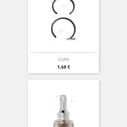
CLIPS
Prix
1,68 €