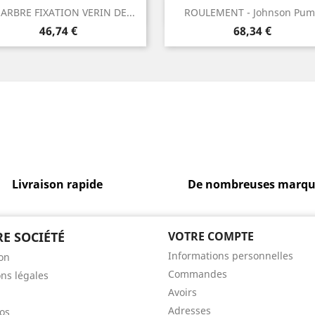
Aperçu rapide
Aperçu rapide


 ARBRE FIXATION VERIN DE...
ROULEMENT - Johnson Pu
Prix
Prix
46,74 €
68,34 €
Livraison rapide
De nombreuses marqu
E SOCIÉTÉ
VOTRE COMPTE
Informations personnelles
son
Commandes
ns légales
Avoirs
Adresses
os