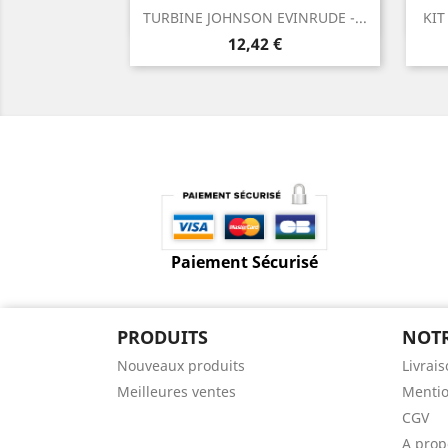
Aperçu rapide

TURBINE JOHNSON EVINRUDE -...
KIT
Prix
12,42 €
Paiement Sécurisé
PRODUITS
NOTR
Nouveaux produits
Livrai
Meilleures ventes
Mentio
CGV
A prop