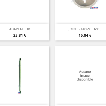
Aperçu rapide
Aperçu rapide


ADAPTATEUR
JOINT - Mercruiser...
Prix
Prix
23,81 €
15,84 €