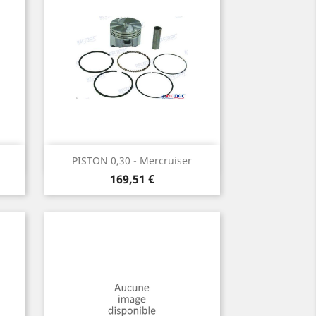
Aperçu rapide

PISTON 0,30 - Mercruiser
Prix
169,51 €