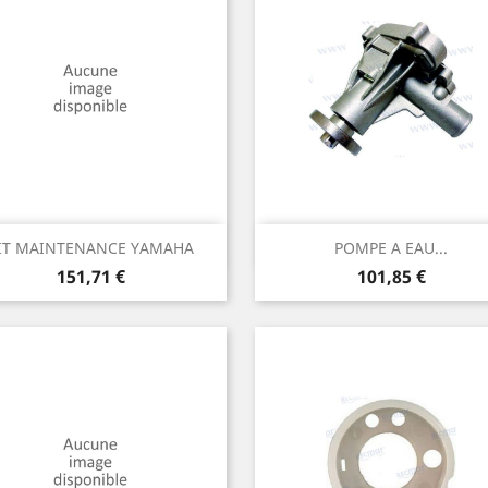
Aperçu rapide
Aperçu rapide


IT MAINTENANCE YAMAHA
POMPE A EAU...
Prix
Prix
151,71 €
101,85 €