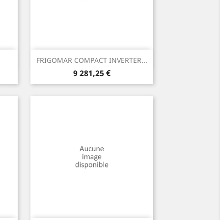
Aperçu rapide

FRIGOMAR COMPACT INVERTER...
Prix
9 281,25 €