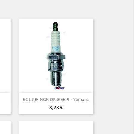
Aperçu rapide

BOUGIE NGK DPR6EB-9 - Yamaha
Prix
8,28 €