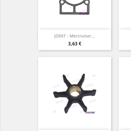
Aperçu rapide

JOINT - Mercruiser...
Prix
3,63 €