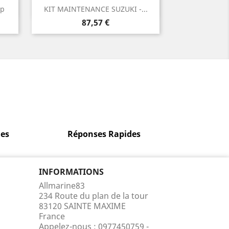
Aperçu rapide

mp
KIT MAINTENANCE SUZUKI -...
Prix
87,57 €
es
Réponses Rapides
INFORMATIONS
Allmarine83
234 Route du plan de la tour
83120 SAINTE MAXIME
France
Appelez-nous :
0977450759 -