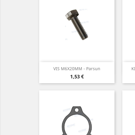
Aperçu rapide

VIS M6X20MM - Parsun
K
Prix
1,53 €