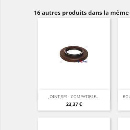
16 autres produits dans la même 
Aperçu rapide

JOINT SPI - COMPATIBLE...
BOU
Prix
23,37 €