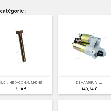
catégorie :
Aperçu rapide
Aperçu rapide


LON HEXAGONAL M6X45 -...
DEMARREUR -...
Prix
Prix
2,10 €
149,24 €