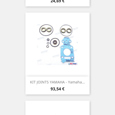
Prix
24,69 €
KIT JOINTS YAMAHA - Yamaha...
Prix
93,54 €