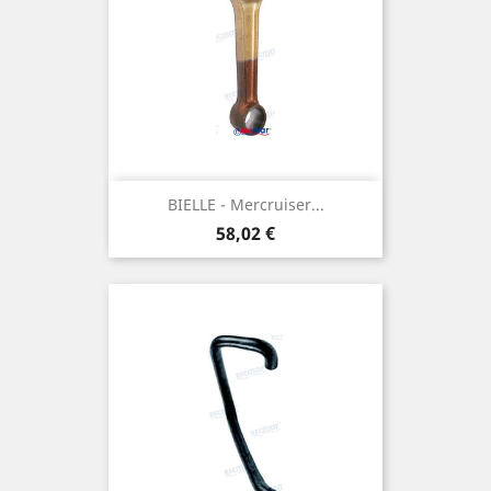
BIELLE - Mercruiser...
Prix
58,02 €