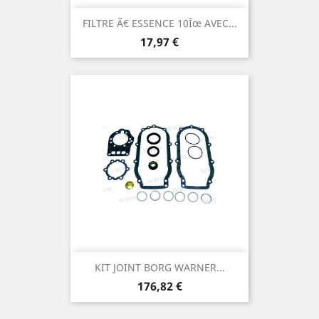
FILTRE Ã€ ESSENCE 10Îœ AVEC...
Prix
17,97 €
KIT JOINT BORG WARNER...
Prix
176,82 €