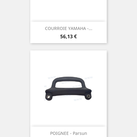
COURROIE YAMAHA -...
Prix
56,13 €
POIGNEE - Parsun