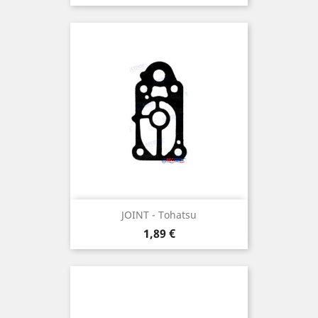
JOINT - Tohatsu
Prix
1,89 €