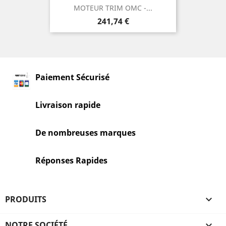
MOTEUR TRIM OMC -...
Prix
241,74 €
Paiement Sécurisé
Livraison rapide
De nombreuses marques
Réponses Rapides
PRODUITS

NOTRE SOCIÉTÉ
