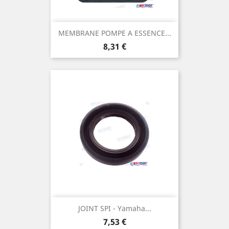
MEMBRANE POMPE A ESSENCE...
Prix
8,31 €
JOINT SPI - Yamaha...
Prix
7,53 €