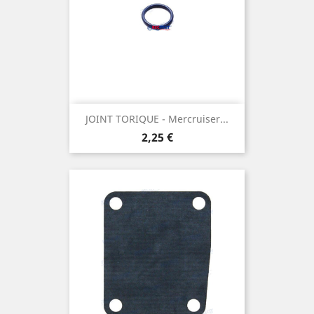
JOINT TORIQUE - Mercruiser...
Prix
2,25 €