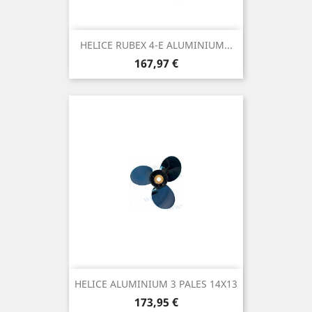
HELICE RUBEX 4-E ALUMINIUM...
Prix
167,97 €
HELICE ALUMINIUM 3 PALES 14X13
Prix
173,95 €