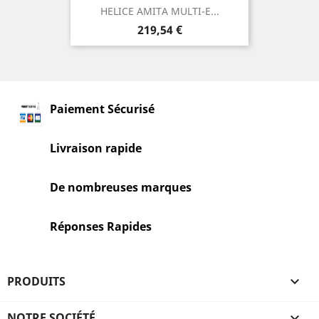
HELICE AMITA MULTI-E...
Prix
219,54 €
Paiement Sécurisé
Livraison rapide
De nombreuses marques
Réponses Rapides
PRODUITS

NOTRE SOCIÉTÉ
