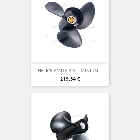
HELICE AMITA 3 ALUMINIUM...
Prix
219,54 €