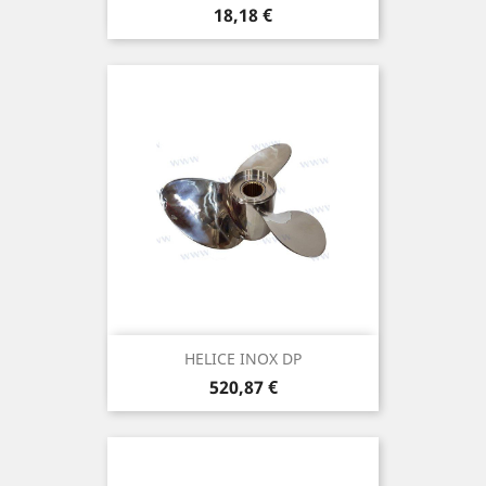
Prix
18,18 €
HELICE INOX DP
Prix
520,87 €