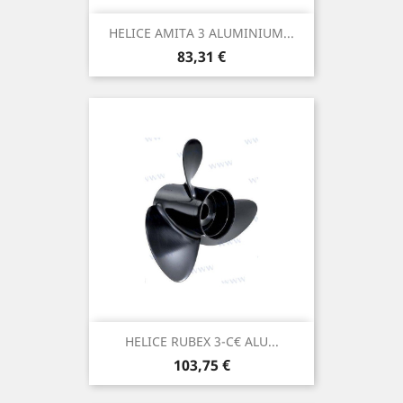
HELICE AMITA 3 ALUMINIUM...
Prix
83,31 €
HELICE RUBEX 3-C€ ALU...
Prix
103,75 €