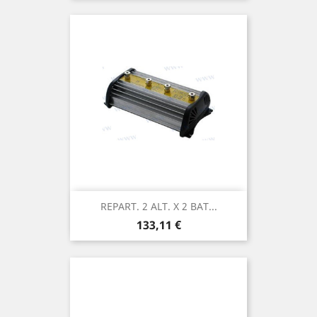
REPART. 2 ALT. X 2 BAT...
Prix
133,11 €