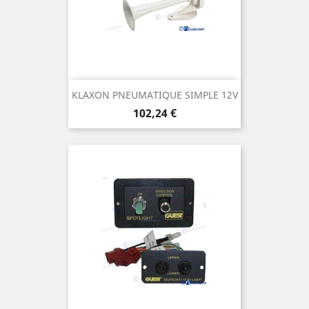
KLAXON PNEUMATIQUE SIMPLE 12V
Prix
102,24 €