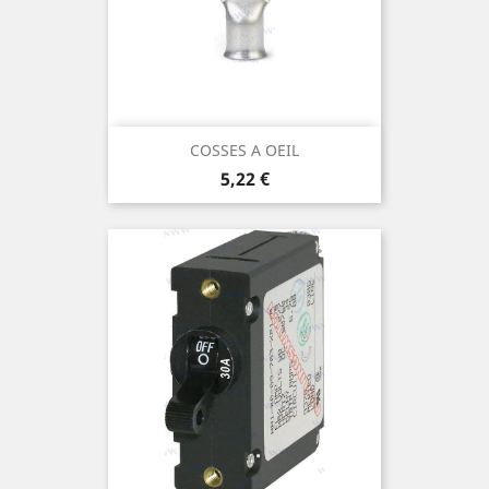
COSSES A OEIL
Prix
5,22 €