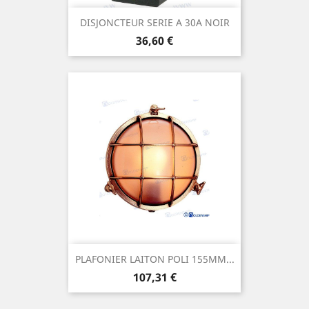
DISJONCTEUR SERIE A 30A NOIR
Prix
36,60 €
PLAFONIER LAITON POLI 155MM...
Prix
107,31 €