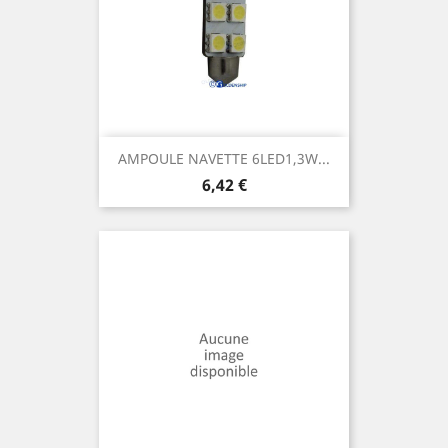
AMPOULE NAVETTE 6LED1,3W...
Prix
6,42 €