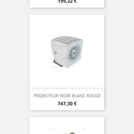
Prix
199,32 €
PROJECTEUR NOIR BLANC ROUGE
Prix
747,30 €