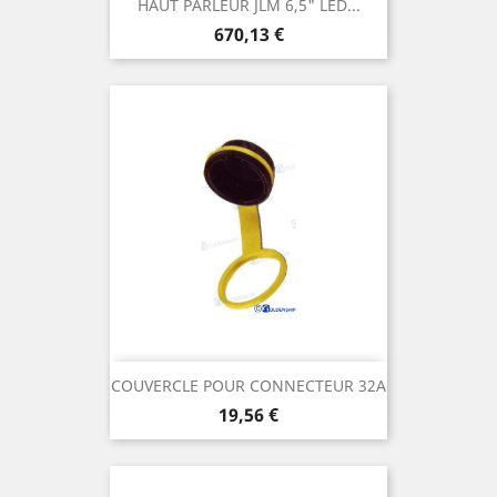
HAUT PARLEUR JLM 6,5" LED...
Prix
670,13 €
COUVERCLE POUR CONNECTEUR 32A
Prix
19,56 €