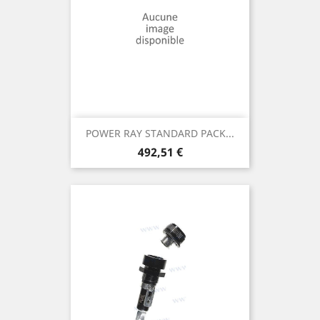
POWER RAY STANDARD PACK...
Prix
492,51 €