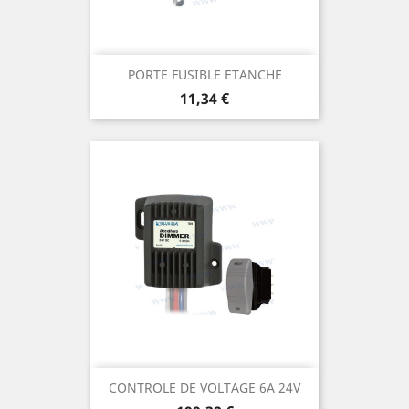
PORTE FUSIBLE ETANCHE
Prix
11,34 €
CONTROLE DE VOLTAGE 6A 24V