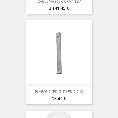
CABLEMASTER CM-7 12V
Prix
3 141,45 €
PLAFONNIER INT LED 7,2 W
Prix
18,42 €