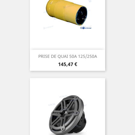
PRISE DE QUAI 50A 125/250A
Prix
145,47 €