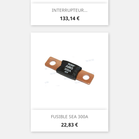
INTERRUPTEUR...
Prix
133,14 €
FUSIBLE SEA 300A
Prix
22,83 €