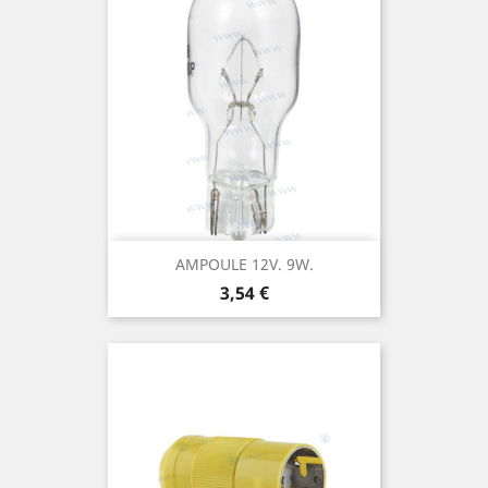
AMPOULE 12V. 9W.
Prix
3,54 €