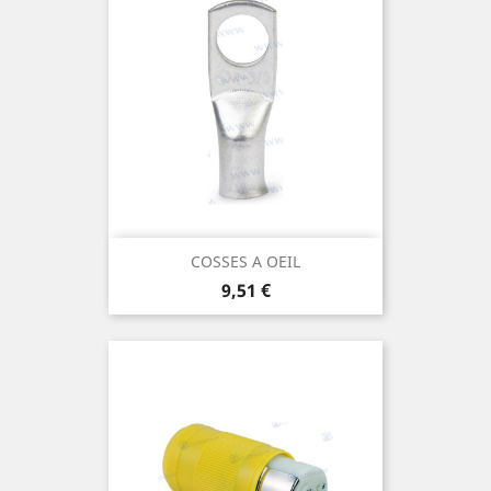
COSSES A OEIL
Prix
9,51 €