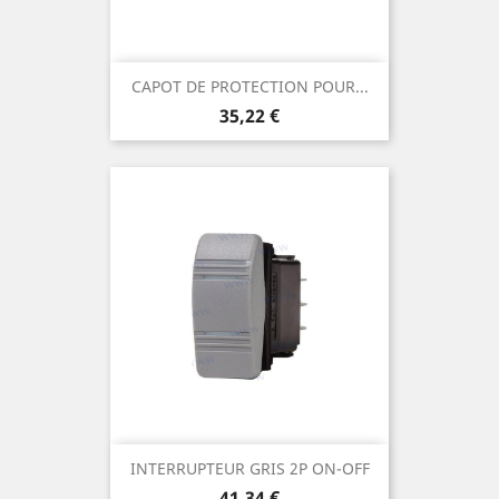
CAPOT DE PROTECTION POUR...
Prix
35,22 €
INTERRUPTEUR GRIS 2P ON-OFF
Prix
41,34 €