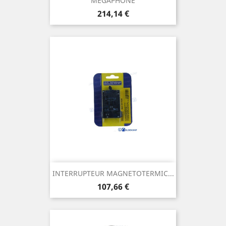
MEGAPHONE
Prix
214,14 €
INTERRUPTEUR MAGNETOTERMIC...
Prix
107,66 €