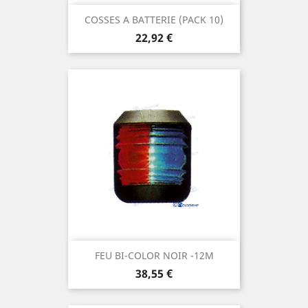
COSSES A BATTERIE (PACK 10)
Prix
22,92 €
FEU BI-COLOR NOIR -12M
Prix
38,55 €