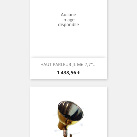
HAUT PARLEUR JL M6 7,7"...
Prix
1 438,56 €