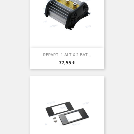
REPART. 1 ALT.x 2 BAT...
Prix
77,55 €