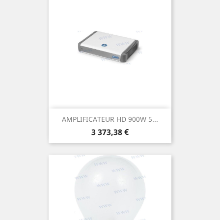
AMPLIFICATEUR HD 900W 5...
Prix
3 373,38 €