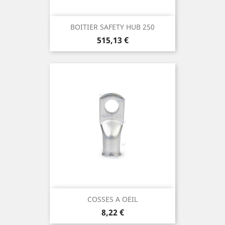
BOITIER SAFETY HUB 250
Prix
515,13 €
COSSES A OEIL
Prix
8,22 €