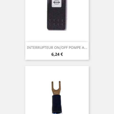
INTERRUPTEUR ON/OFF POMPE A...
Prix
6,24 €