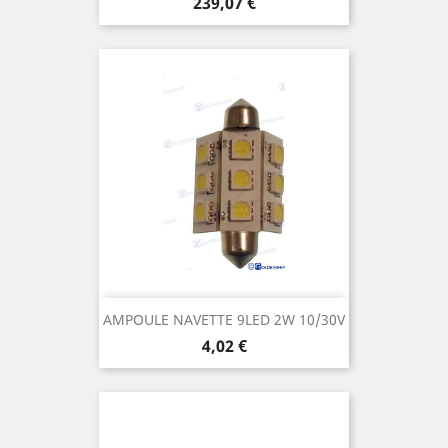
Prix
239,07 €
AMPOULE NAVETTE 9LED 2W 10/30V
Prix
4,02 €