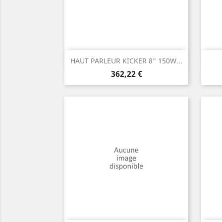
Aperçu rapide

HAUT PARLEUR KICKER 8" 150W...
Prix
362,22 €