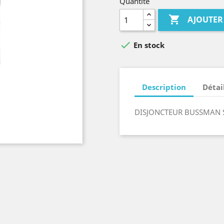
Quantité

AJOUTER

En stock
Description
Détai
DISJONCTEUR BUSSMAN S