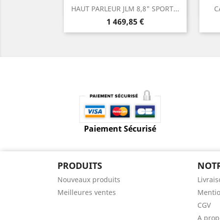
Aperçu rapide

HAUT PARLEUR JLM 8,8" SPORT...
C
Prix
1 469,85 €
Paiement Sécurisé
PRODUITS
NOTR
Nouveaux produits
Livrai
Meilleures ventes
Mentio
CGV
A prop