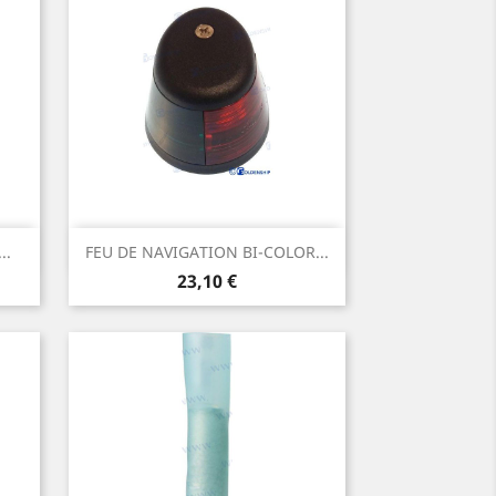
Aperçu rapide

..
FEU DE NAVIGATION BI-COLOR...
Prix
23,10 €