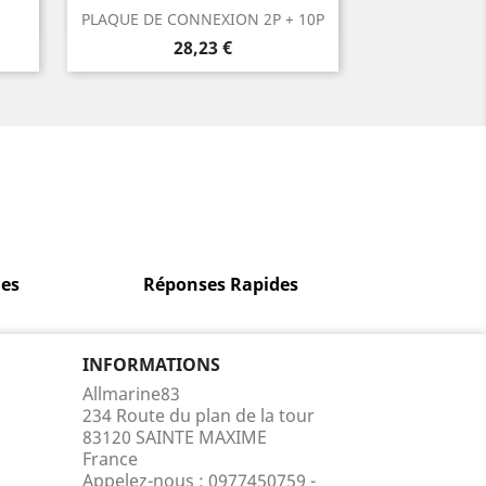
Aperçu rapide

PLAQUE DE CONNEXION 2P + 10P
Prix
28,23 €
es
Réponses Rapides
INFORMATIONS
Allmarine83
234 Route du plan de la tour
83120 SAINTE MAXIME
France
Appelez-nous :
0977450759 -