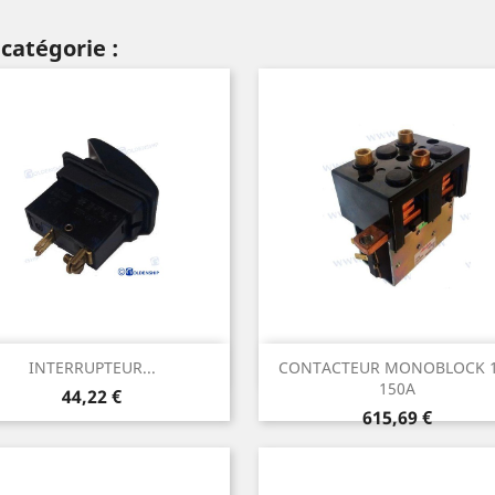
catégorie :
Aperçu rapide
Aperçu rapide


INTERRUPTEUR...
CONTACTEUR MONOBLOCK 
150A
Prix
44,22 €
Prix
615,69 €