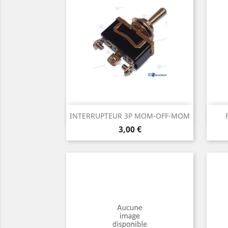
Aperçu rapide

INTERRUPTEUR 3P MOM-OFF-MOM
Prix
3,00 €