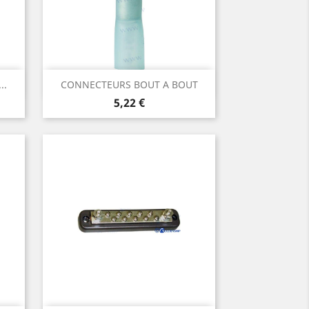
Aperçu rapide

..
CONNECTEURS BOUT A BOUT
Prix
5,22 €