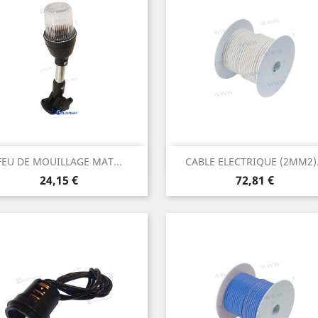
Aperçu rapide
Aperçu rapide


FEU DE MOUILLAGE MAT...
CABLE ELECTRIQUE (2MM2).
Prix
Prix
24,15 €
72,81 €