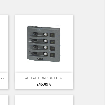
Aperçu rapide

12V
TABLEAU HORIZONTAL 4...
Prix
246,09 €