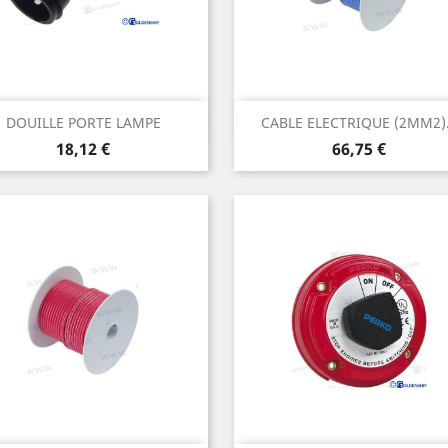
Aperçu rapide
Aperçu rapide


DOUILLE PORTE LAMPE
CABLE ELECTRIQUE (2MM2).
Prix
Prix
18,12 €
66,75 €