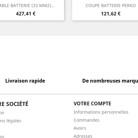
Aperçu rapide
Aperçu rapide


ABLE BATTERIE (33 MM2)...
COUPE BATTERIE PERKO
Prix
Prix
427,41 €
121,62 €
Livraison rapide
De nombreuses marqu
E SOCIÉTÉ
VOTRE COMPTE
Informations personnelles
son
Commandes
ns légales
Avoirs
Adresses
os