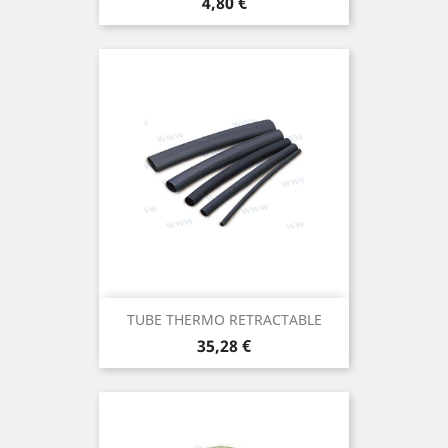
Prix
4,80 €
TUBE THERMO RETRACTABLE
Prix
35,28 €