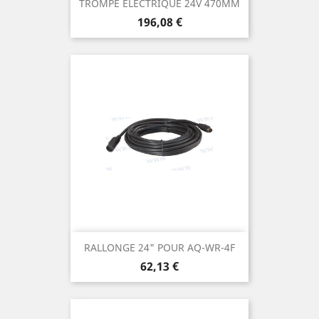
TROMPE ELECTRIQUE 24V 470MM
Prix
196,08 €
RALLONGE 24" POUR AQ-WR-4F
Prix
62,13 €