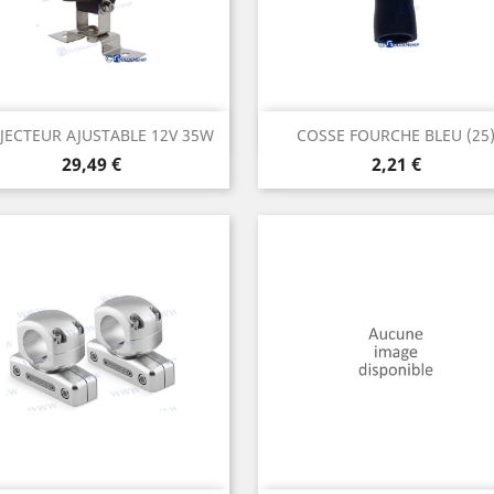
Aperçu rapide
Aperçu rapide


JECTEUR AJUSTABLE 12V 35W
COSSE FOURCHE BLEU (25
Prix
Prix
29,49 €
2,21 €