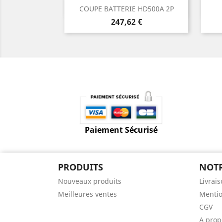
Aperçu rapide

COUPE BATTERIE HD500A 2P
Prix
247,62 €
Paiement Sécurisé
PRODUITS
NOTR
Nouveaux produits
Livrai
Meilleures ventes
Mentio
CGV
A prop