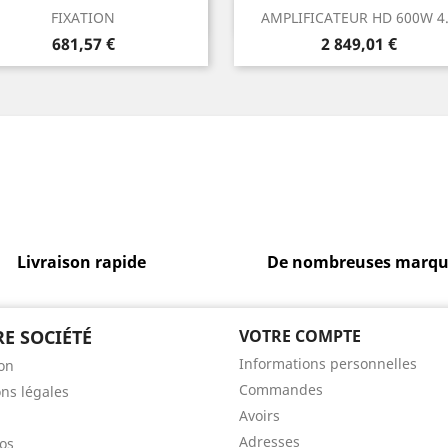
Aperçu rapide
Aperçu rapide


FIXATION
AMPLIFICATEUR HD 600W 4.
Prix
Prix
681,57 €
2 849,01 €
Livraison rapide
De nombreuses marqu
E SOCIÉTÉ
VOTRE COMPTE
Informations personnelles
son
Commandes
ns légales
Avoirs
Adresses
os