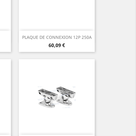
Aperçu rapide

)
PLAQUE DE CONNEXION 12P 250A
Prix
60,09 €