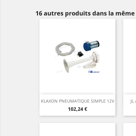
16 autres produits dans la même 
Aperçu rapide

KLAXON PNEUMATIQUE SIMPLE 12V
JL
Prix
102,24 €