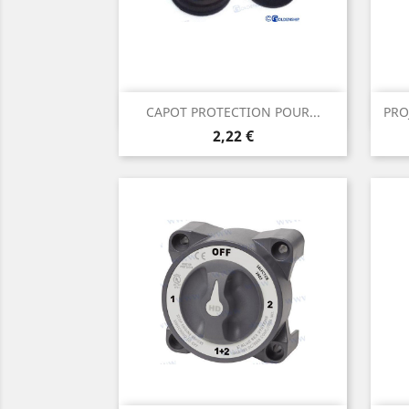
Aperçu rapide

CAPOT PROTECTION POUR...
PRO
Prix
2,22 €