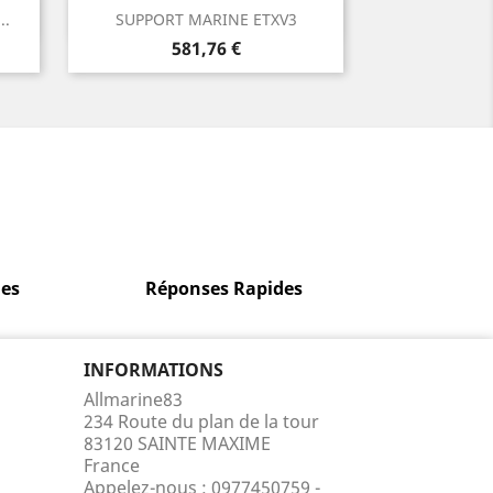
Aperçu rapide

..
SUPPORT MARINE ETXV3
Prix
581,76 €
es
Réponses Rapides
INFORMATIONS
Allmarine83
234 Route du plan de la tour
83120 SAINTE MAXIME
France
Appelez-nous :
0977450759 -