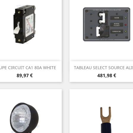
Aperçu rapide
Aperçu rapide


UPE CIRCUIT CA1 80A WHITE
TABLEAU SELECT SOURCE ALIM
Prix
Prix
89,97 €
481,98 €