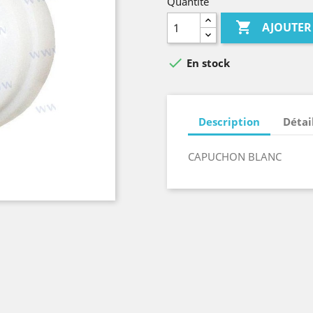
Quantité

AJOUTER

En stock
Description
Détai
CAPUCHON BLANC