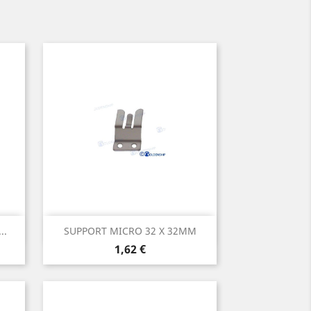
Aperçu rapide

..
SUPPORT MICRO 32 X 32MM
Prix
1,62 €