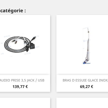
catégorie :
Aperçu rapide
Aperçu rapide


 AUDIO PRISE 3,5 JACK / USB
BRAS D ESSUIE GLACE INOX.
Prix
Prix
139,77 €
69,27 €