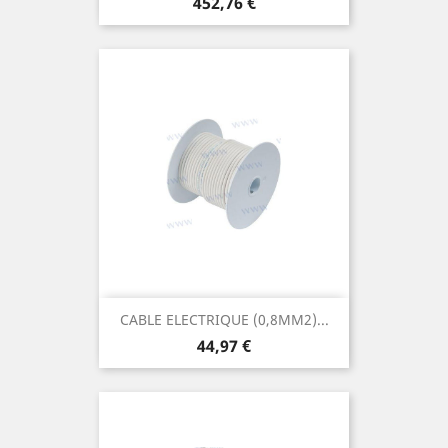
Prix
452,76 €
CABLE ELECTRIQUE (0,8MM2)...
Prix
44,97 €