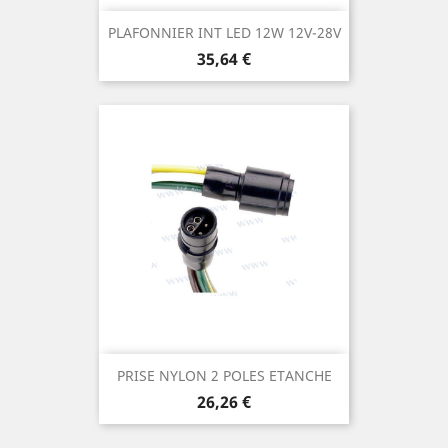
PLAFONNIER INT LED 12W 12V-28V
Prix
35,64 €
PRISE NYLON 2 POLES ETANCHE
Prix
26,26 €