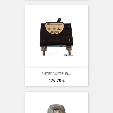
INTERRUPTEUR...
Prix
176,70 €