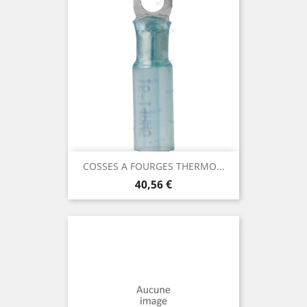
COSSES A FOURGES THERMO...
Prix
40,56 €