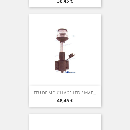
Prix
36,45 €
FEU DE MOUILLAGE LED / MAT...
Prix
48,45 €