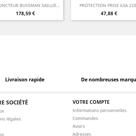
Aperçu rapide
Aperçu rapide


ONCTEUR BUSSMAN SAILLIE...
PROTECTION PRISE 63A 22
Prix
Prix
178,59 €
47,88 €
Livraison rapide
De nombreuses marqu
E SOCIÉTÉ
VOTRE COMPTE
Informations personnelles
son
Commandes
ns légales
Avoirs
Adresses
os