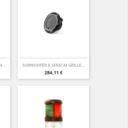
Aperçu rapide

...
SUBWOOFER 8 SERIE M GRILLE...
Prix
284,11 €