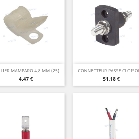
Aperçu rapide
Aperçu rapide


LIER MAMPARO 4.8 MM (25)
CONNECTEUR PASSE CLOISON
Prix
Prix
4,47 €
51,18 €