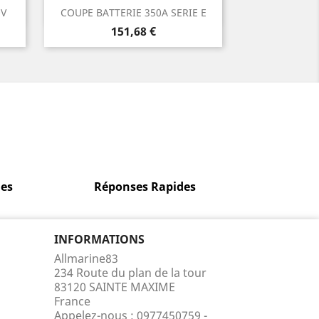
Aperçu rapide

0V
COUPE BATTERIE 350A SERIE E
Prix
151,68 €
es
Réponses Rapides
INFORMATIONS
Allmarine83
234 Route du plan de la tour
83120 SAINTE MAXIME
France
Appelez-nous :
0977450759 -