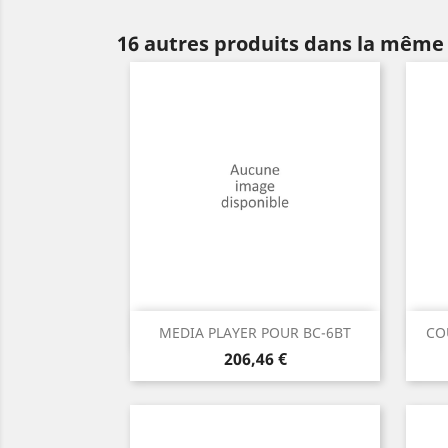
16 autres produits dans la même 
Aperçu rapide

MEDIA PLAYER POUR BC-6BT
CO
Prix
206,46 €