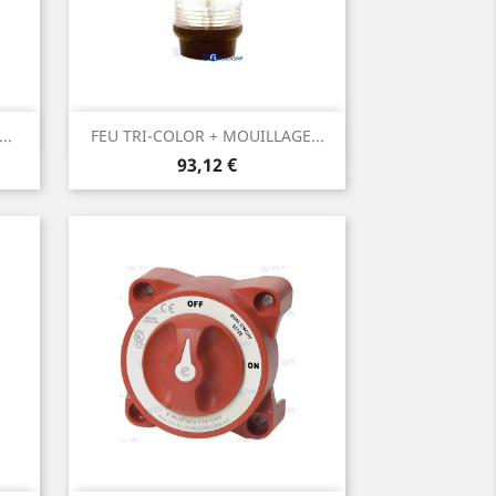
Aperçu rapide

..
FEU TRI-COLOR + MOUILLAGE...
Prix
93,12 €