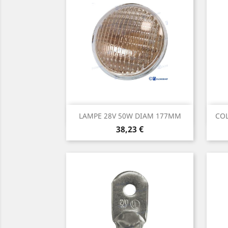
Aperçu rapide

LAMPE 28V 50W DIAM 177MM
COL
Prix
38,23 €