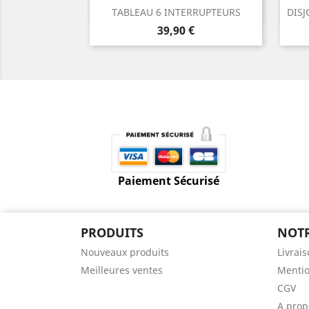
Aperçu rapide

TABLEAU 6 INTERRUPTEURS
DISJ
Prix
39,90 €
Paiement Sécurisé
PRODUITS
NOTR
Nouveaux produits
Livrai
Meilleures ventes
Mentio
CGV
A prop