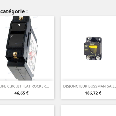
catégorie :
Aperçu rapide
Aperçu rapide


UPE CIRCUIT FLAT ROCKER...
DISJONCTEUR BUSSMAN SAILLI
Prix
Prix
46,65 €
186,72 €