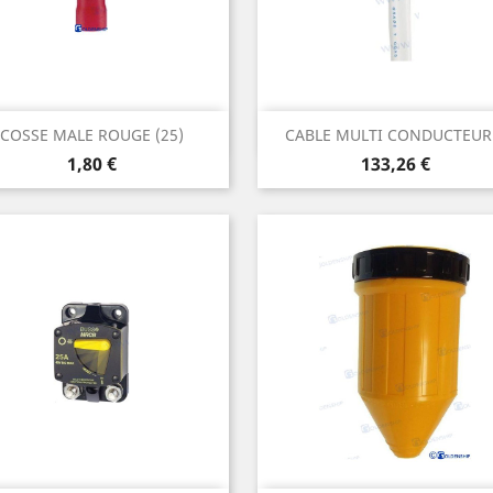
Aperçu rapide
Aperçu rapide


COSSE MALE ROUGE (25)
CABLE MULTI CONDUCTEUR.
Prix
Prix
1,80 €
133,26 €