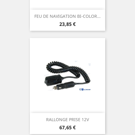
FEU DE NAVIGATION BI-COLOR...
Prix
23,85 €
RALLONGE PRISE 12V
Prix
67,65 €