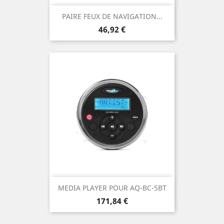
PAIRE FEUX DE NAVIGATION...
Prix
46,92 €
MEDIA PLAYER POUR AQ-BC-5BT
Prix
171,84 €