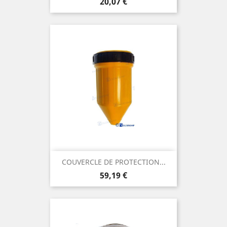
Prix
20,07 €
COUVERCLE DE PROTECTION...
Prix
59,19 €