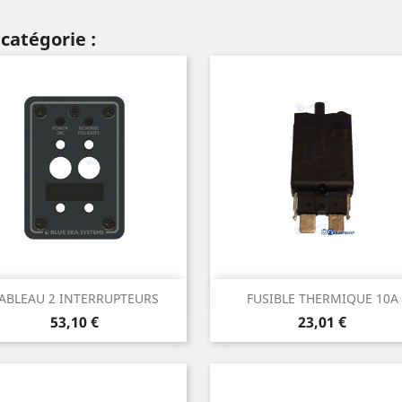
catégorie :
Aperçu rapide
Aperçu rapide


ABLEAU 2 INTERRUPTEURS
FUSIBLE THERMIQUE 10A
Prix
Prix
53,10 €
23,01 €