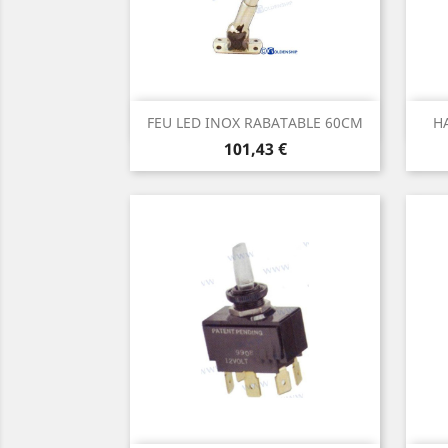
Aperçu rapide

FEU LED INOX RABATABLE 60CM
HA
Prix
101,43 €