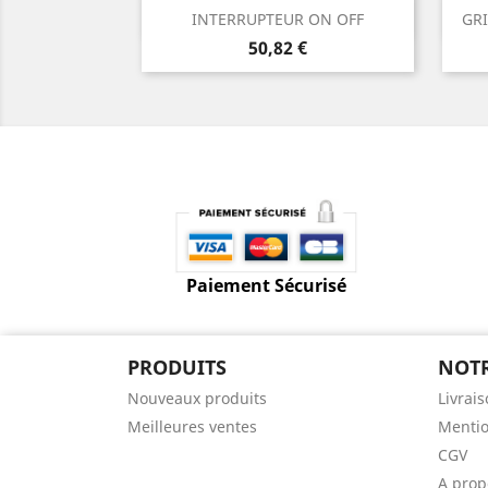
Aperçu rapide

INTERRUPTEUR ON OFF
GRI
Prix
50,82 €
Paiement Sécurisé
PRODUITS
NOTR
Nouveaux produits
Livrai
Meilleures ventes
Mentio
CGV
A prop