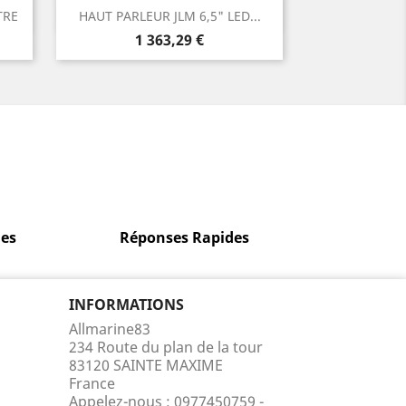
Aperçu rapide

TRE
HAUT PARLEUR JLM 6,5" LED...
Prix
1 363,29 €
es
Réponses Rapides
INFORMATIONS
Allmarine83
234 Route du plan de la tour
83120 SAINTE MAXIME
France
Appelez-nous :
0977450759 -