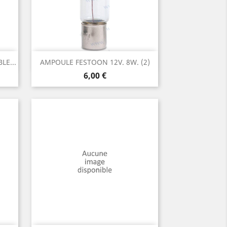
Aperçu rapide

E...
AMPOULE FESTOON 12V. 8W. (2)
Prix
6,00 €