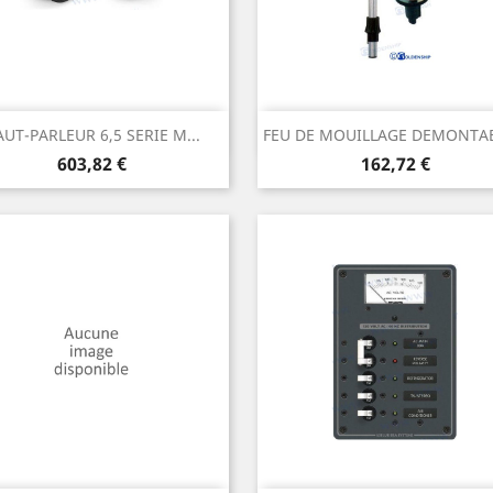
Aperçu rapide
Aperçu rapide


UT-PARLEUR 6,5 SERIE M...
FEU DE MOUILLAGE DEMONTABL
Prix
Prix
603,82 €
162,72 €