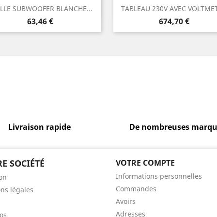
Aperçu rapide
Aperçu rapide


LLE SUBWOOFER BLANCHE...
TABLEAU 230V AVEC VOLTME
Prix
Prix
63,46 €
674,70 €
Livraison rapide
De nombreuses marqu
E SOCIÉTÉ
VOTRE COMPTE
Informations personnelles
son
Commandes
ns légales
Avoirs
Adresses
os