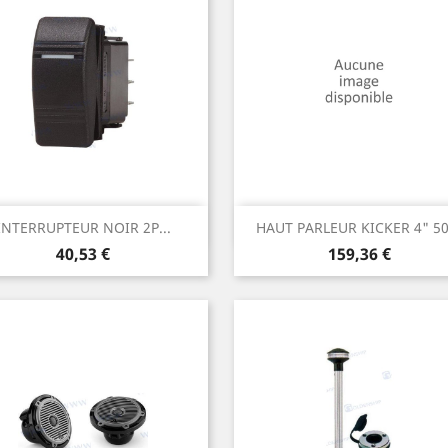
Aperçu rapide
Aperçu rapide


INTERRUPTEUR NOIR 2P...
HAUT PARLEUR KICKER 4" 5
Prix
Prix
40,53 €
159,36 €