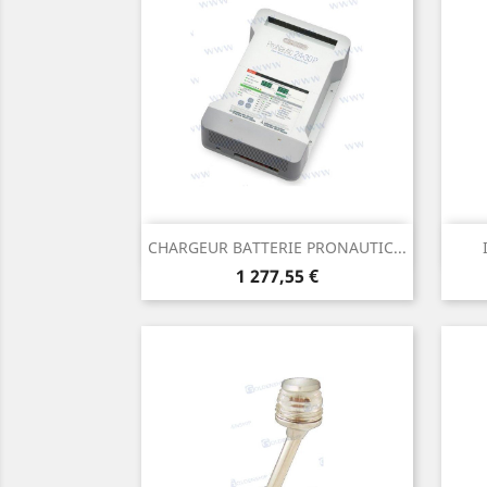
Aperçu rapide

CHARGEUR BATTERIE PRONAUTIC...
Prix
1 277,55 €