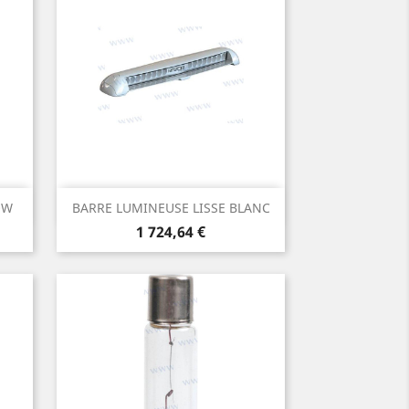
Aperçu rapide

0W
BARRE LUMINEUSE LISSE BLANC
Prix
1 724,64 €