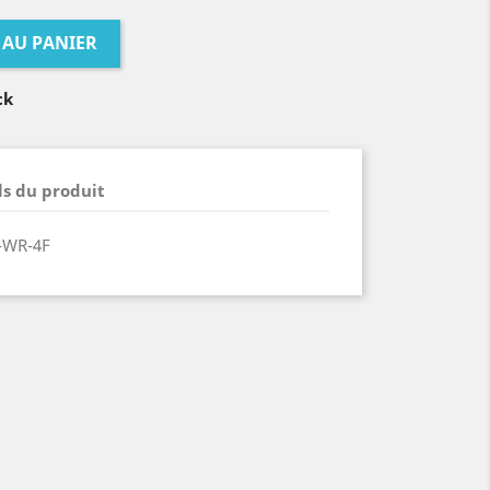
 AU PANIER
ck
ls du produit
-WR-4F