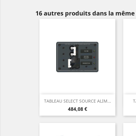
16 autres produits dans la même 
Aperçu rapide

TABLEAU SELECT SOURCE ALIM...
T
Prix
484,08 €