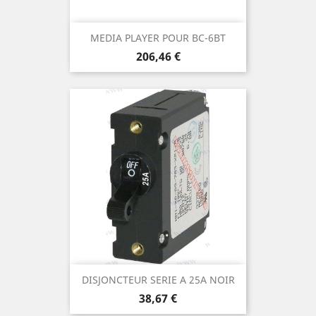
MEDIA PLAYER POUR BC-6BT
Prix
206,46 €
DISJONCTEUR SERIE A 25A NOIR
Prix
38,67 €