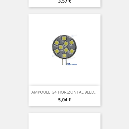
Prix
3,57 €
AMPOULE G4 HORIZONTAL 9LED...
Prix
5,04 €