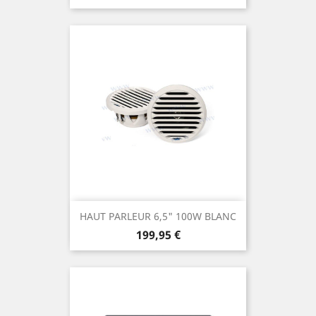
HAUT PARLEUR 6,5" 100W BLANC
Prix
199,95 €