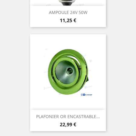
AMPOULE 24V 50W
Prix
11,25 €
PLAFONIER OR ENCASTRABLE...
Prix
22,99 €