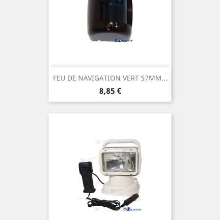
FEU DE NAVIGATION VERT 57MM...
Prix
8,85 €