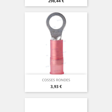
Prix
298,44 €
COSSES RONDES
Prix
3,93 €