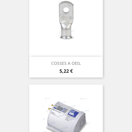
COSSES A OEIL
Prix
5,22 €