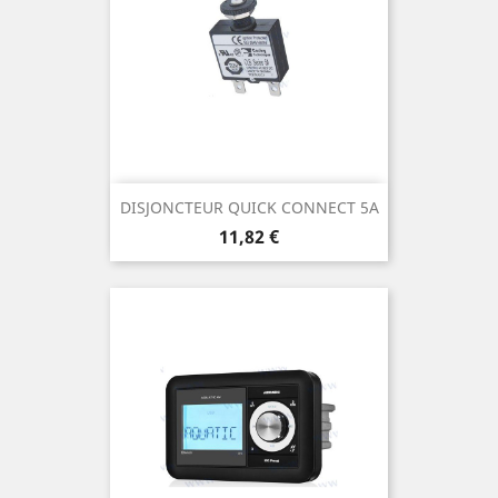
DISJONCTEUR QUICK CONNECT 5A
Prix
11,82 €