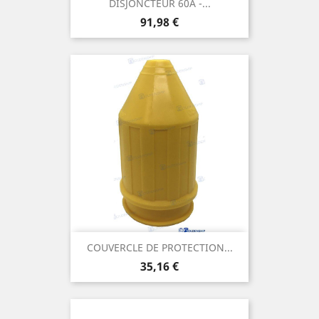
DISJONCTEUR 60A -...
Prix
91,98 €
COUVERCLE DE PROTECTION...
Prix
35,16 €