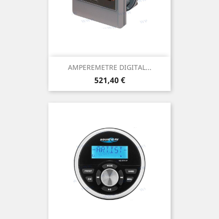
AMPEREMETRE DIGITAL...
Prix
521,40 €