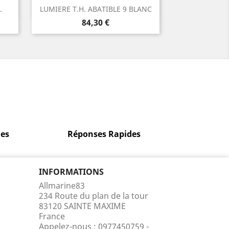
Aperçu rapide

.
LUMIERE T.H. ABATIBLE 9 BLANC
Prix
84,30 €
es
Réponses Rapides
INFORMATIONS
Allmarine83
234 Route du plan de la tour
83120 SAINTE MAXIME
France
Appelez-nous :
0977450759 -