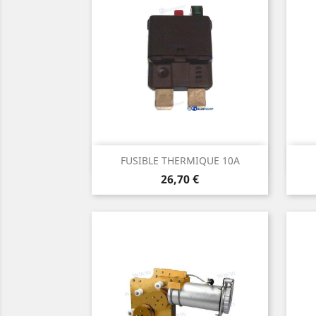
Aperçu rapide

FUSIBLE THERMIQUE 10A
Prix
26,70 €