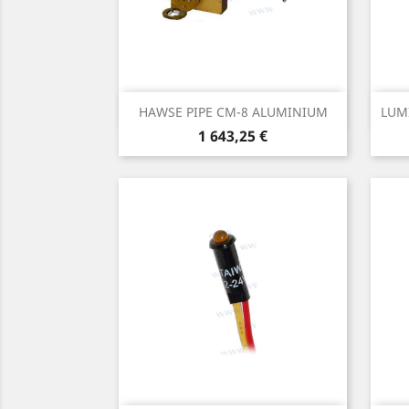
Aperçu rapide

HAWSE PIPE CM-8 ALUMINIUM
LUMI
Prix
1 643,25 €