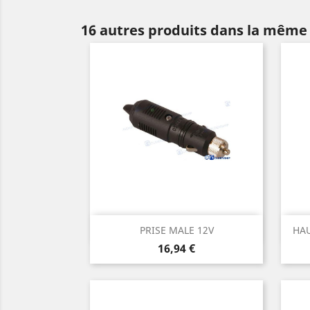
16 autres produits dans la même 
Aperçu rapide

PRISE MALE 12V
HAU
Prix
16,94 €