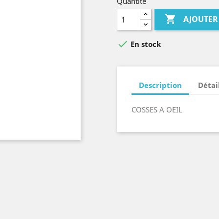
Quantité

AJOUTER

En stock
Description
Détai
COSSES A OEIL