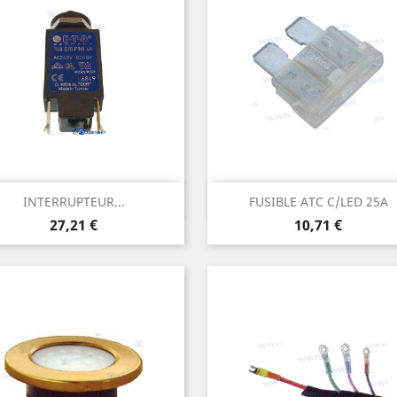
Aperçu rapide
Aperçu rapide


INTERRUPTEUR...
FUSIBLE ATC C/LED 25A
Prix
Prix
27,21 €
10,71 €