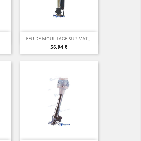
Aperçu rapide

FEU DE MOUILLAGE SUR MAT...
Prix
56,94 €