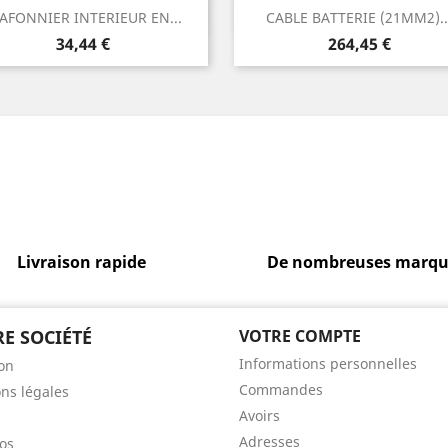
Aperçu rapide
Aperçu rapide


AFONNIER INTERIEUR EN...
CABLE BATTERIE (21MM2)..
Prix
Prix
34,44 €
264,45 €
Livraison rapide
De nombreuses marqu
E SOCIÉTÉ
VOTRE COMPTE
Informations personnelles
son
Commandes
ns légales
Avoirs
Adresses
os