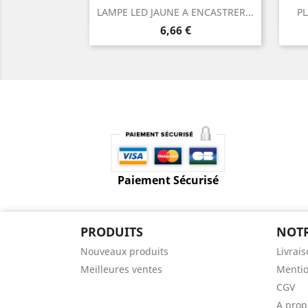
Aperçu rapide

LAMPE LED JAUNE A ENCASTRER...
PL
Prix
6,66 €
Paiement Sécurisé
PRODUITS
NOTR
Nouveaux produits
Livrai
Meilleures ventes
Mentio
CGV
A prop