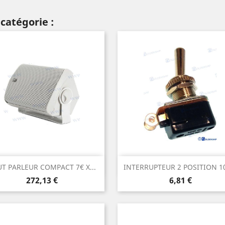
catégorie :
Aperçu rapide
Aperçu rapide


T PARLEUR COMPACT 7€ X...
INTERRUPTEUR 2 POSITION 10
Prix
Prix
272,13 €
6,81 €