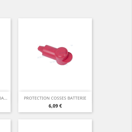
Aperçu rapide

A...
PROTECTION COSSES BATTERIE
Prix
6,09 €