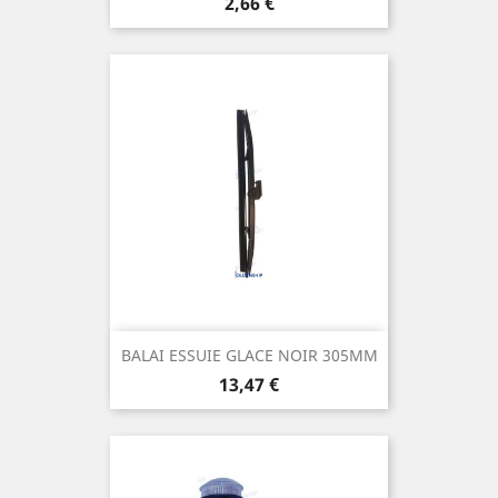
Prix
2,66 €
BALAI ESSUIE GLACE NOIR 305MM
Prix
13,47 €