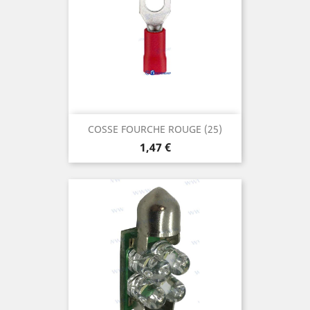
COSSE FOURCHE ROUGE (25)
Prix
1,47 €