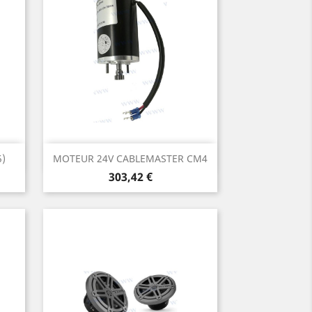
Aperçu rapide

)
MOTEUR 24V CABLEMASTER CM4
Prix
303,42 €