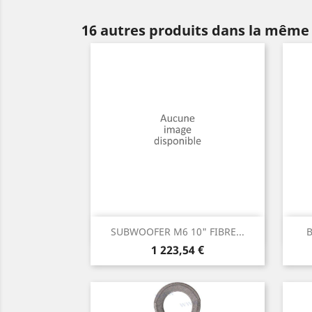
16 autres produits dans la même 
Aperçu rapide

SUBWOOFER M6 10" FIBRE...
B
Prix
1 223,54 €