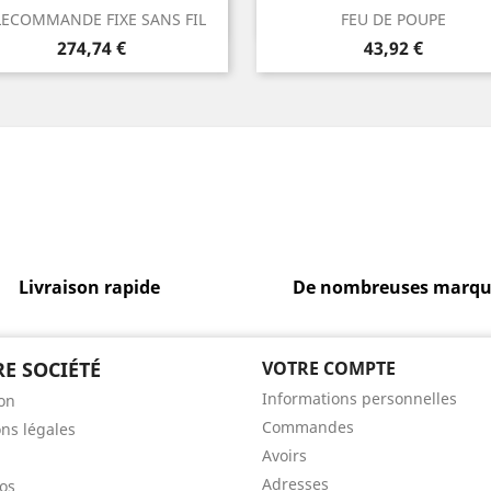
Aperçu rapide
Aperçu rapide


LECOMMANDE FIXE SANS FIL
FEU DE POUPE
Prix
Prix
274,74 €
43,92 €
Livraison rapide
De nombreuses marqu
E SOCIÉTÉ
VOTRE COMPTE
Informations personnelles
son
Commandes
ns légales
Avoirs
Adresses
os