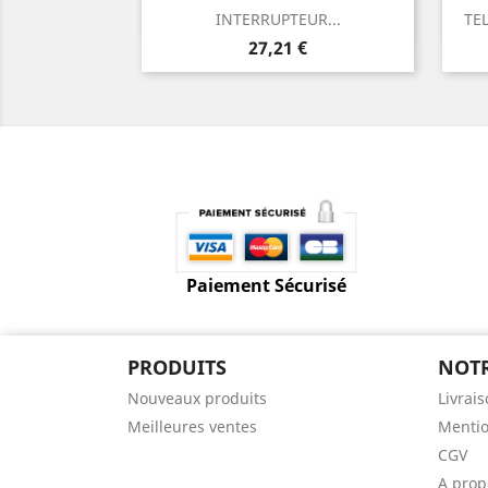
Aperçu rapide

INTERRUPTEUR...
TE
Prix
27,21 €
Paiement Sécurisé
PRODUITS
NOTR
Nouveaux produits
Livrai
Meilleures ventes
Mentio
CGV
A prop