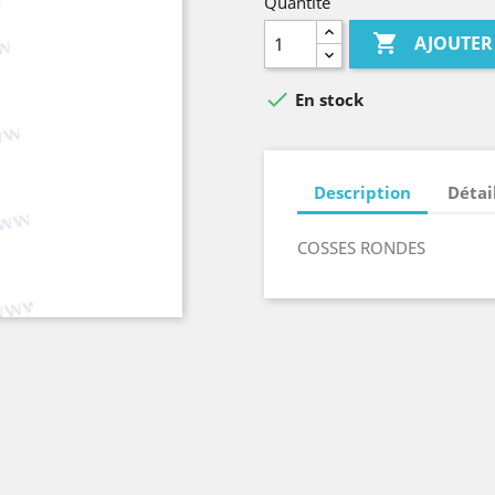
Quantité

AJOUTER

En stock
Description
Détai
COSSES RONDES