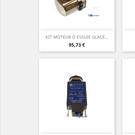
Aperçu rapide

KIT MOTEUR D ESSUIE GLACE...
Prix
95,73 €