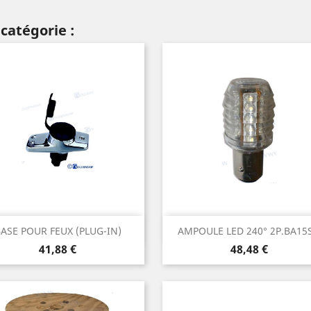
catégorie :
Aperçu rapide
Aperçu rapide


ASE POUR FEUX (PLUG-IN)
AMPOULE LED 240° 2P.BA15S.
Prix
Prix
41,88 €
48,48 €