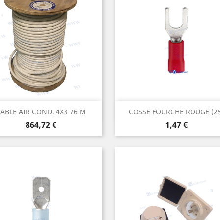
Aperçu rapide
Aperçu rapide


ABLE AIR COND. 4X3 76 M
COSSE FOURCHE ROUGE (25
Prix
Prix
864,72 €
1,47 €