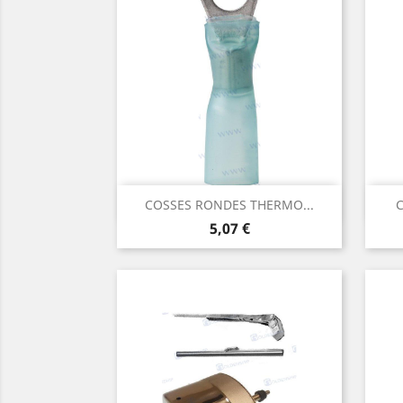
Aperçu rapide

COSSES RONDES THERMO...
C
Prix
5,07 €