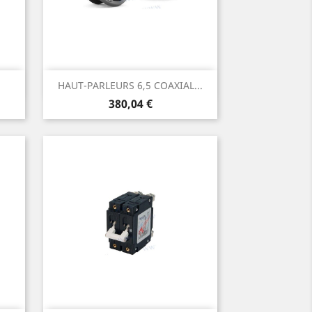
Aperçu rapide

HAUT-PARLEURS 6,5 COAXIAL...
Prix
380,04 €