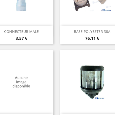
Aperçu rapide
Aperçu rapide


CONNECTEUR MALE
BASE POLYESTER 30A
Prix
Prix
3,57 €
76,11 €