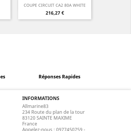
Aperçu rapide

COUPE CIRCUIT CA2 80A WHITE
Prix
216,27 €
es
Réponses Rapides
INFORMATIONS
Allmarine83
234 Route du plan de la tour
83120 SAINTE MAXIME
France
Appelez-nous :
0977450759 -