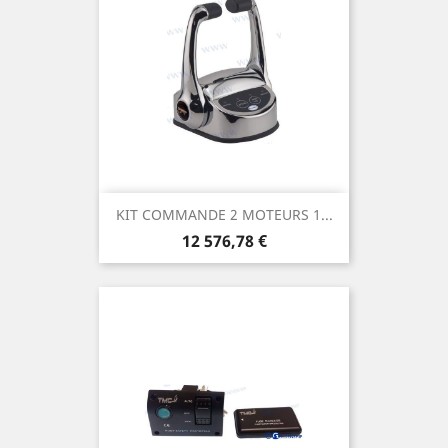
KIT COMMANDE 2 MOTEURS 1...
Prix
12 576,78 €