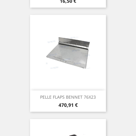
Prix
16,50 €
PELLE FLAPS BENNET 76X23
Prix
470,91 €