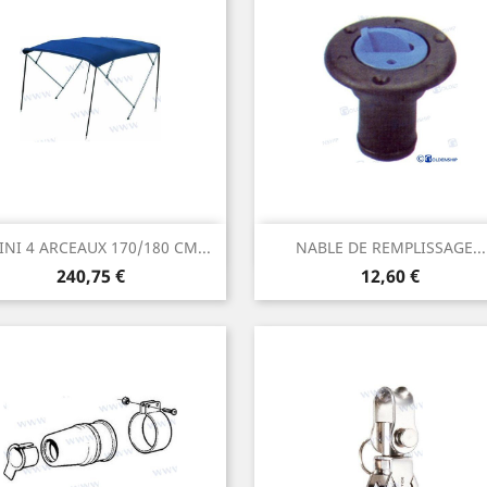
Aperçu rapide
Aperçu rapide


INI 4 ARCEAUX 170/180 CM...
NABLE DE REMPLISSAGE...
Prix
Prix
240,75 €
12,60 €