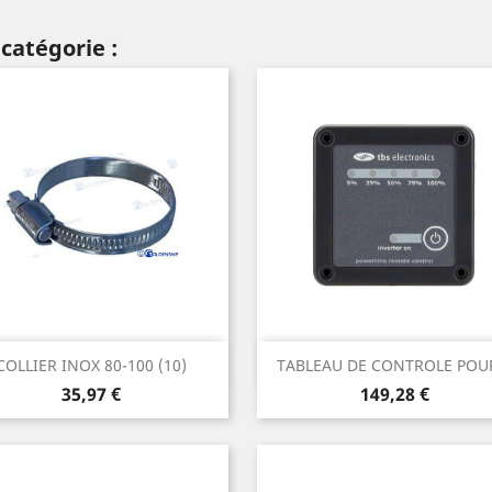
catégorie :
Aperçu rapide
Aperçu rapide


COLLIER INOX 80-100 (10)
TABLEAU DE CONTROLE POUR
Prix
Prix
35,97 €
149,28 €