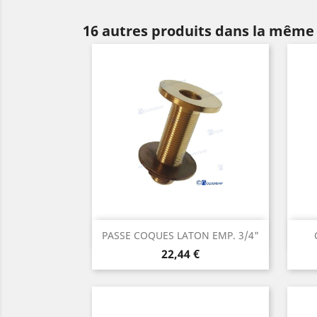
16 autres produits dans la même 
Aperçu rapide

PASSE COQUES LATON EMP. 3/4"
Prix
22,44 €