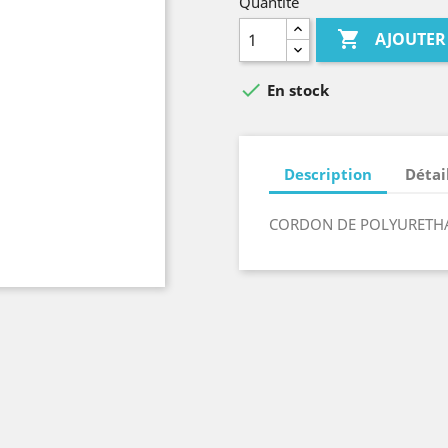
Quantité

AJOUTER

En stock
Description
Détai
CORDON DE POLYURETH