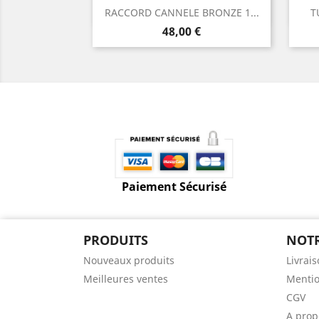
Aperçu rapide

RACCORD CANNELE BRONZE 1...
T
Prix
48,00 €
Paiement Sécurisé
PRODUITS
NOTR
Nouveaux produits
Livrai
Meilleures ventes
Mentio
CGV
A prop