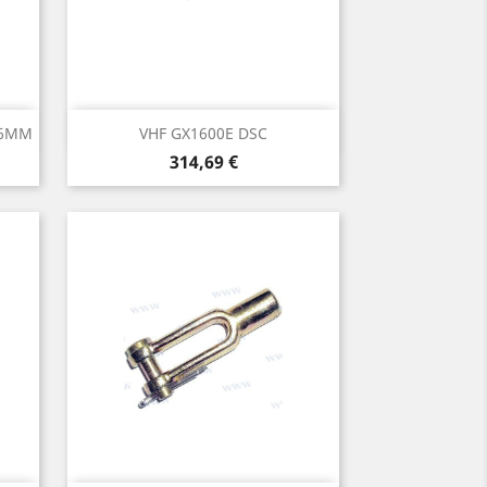
Aperçu rapide

16MM
VHF GX1600E DSC
Prix
314,69 €