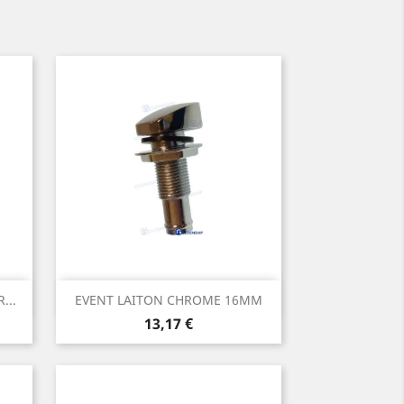
Aperçu rapide

...
EVENT LAITON CHROME 16MM
Prix
13,17 €