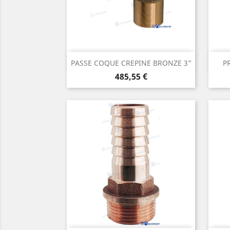
Aperçu rapide

PASSE COQUE CREPINE BRONZE 3"
P
Prix
485,55 €