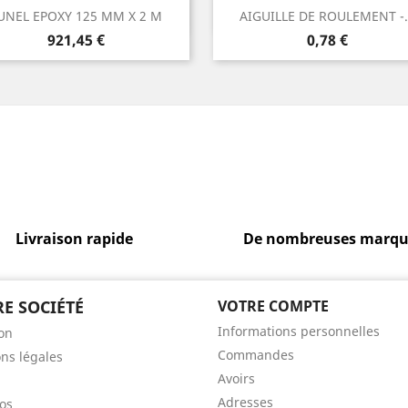
Aperçu rapide
Aperçu rapide


UNEL EPOXY 125 MM X 2 M
AIGUILLE DE ROULEMENT -.
Prix
Prix
921,45 €
0,78 €
Livraison rapide
De nombreuses marqu
E SOCIÉTÉ
VOTRE COMPTE
Informations personnelles
son
Commandes
ns légales
Avoirs
Adresses
os