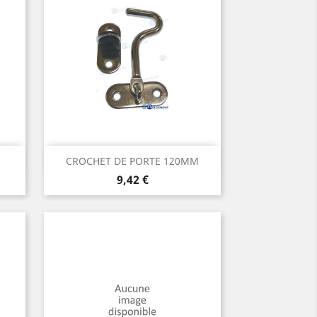
Aperçu rapide

CROCHET DE PORTE 120MM
Prix
9,42 €