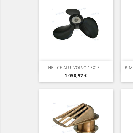
Aperçu rapide

HELICE ALU. VOLVO 15X15...
BIM
Prix
1 058,97 €