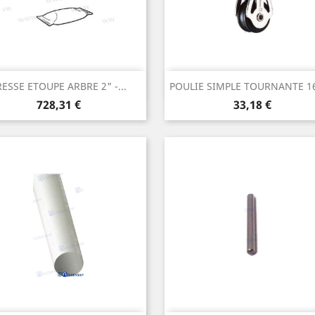
Aperçu rapide
Aperçu rapide


RESSE ETOUPE ARBRE 2" -...
POULIE SIMPLE TOURNANTE 
Prix
Prix
728,31 €
33,18 €