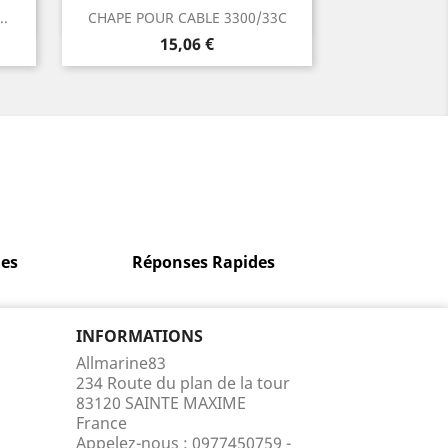
Aperçu rapide

..
CHAPE POUR CABLE 3300/33C
Prix
15,06 €
es
Réponses Rapides
INFORMATIONS
Allmarine83
234 Route du plan de la tour
83120 SAINTE MAXIME
France
Appelez-nous :
0977450759 -