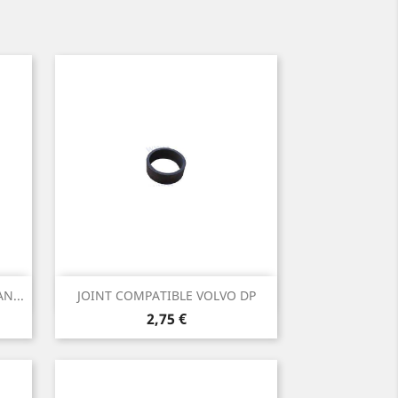
Aperçu rapide

N...
JOINT COMPATIBLE VOLVO DP
Prix
2,75 €