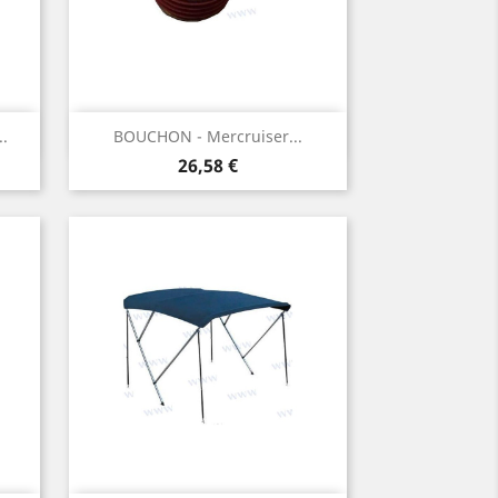
Aperçu rapide

.
BOUCHON - Mercruiser...
Prix
26,58 €