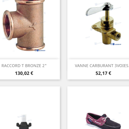
Aperçu rapide
Aperçu rapide


RACCORD T BRONZE 2"
VANNE CARBURANT 3VOIES.
Prix
Prix
130,02 €
52,17 €