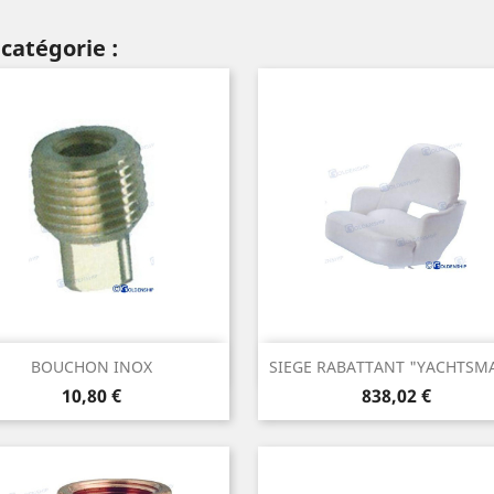
catégorie :
Aperçu rapide
Aperçu rapide


BOUCHON INOX
SIEGE RABATTANT "YACHTSMA
Prix
Prix
10,80 €
838,02 €