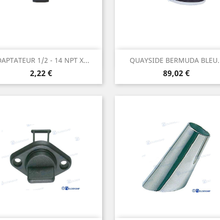
Aperçu rapide
Aperçu rapide


APTATEUR 1/2 - 14 NPT X...
QUAYSIDE BERMUDA BLEU..
Prix
Prix
2,22 €
89,02 €