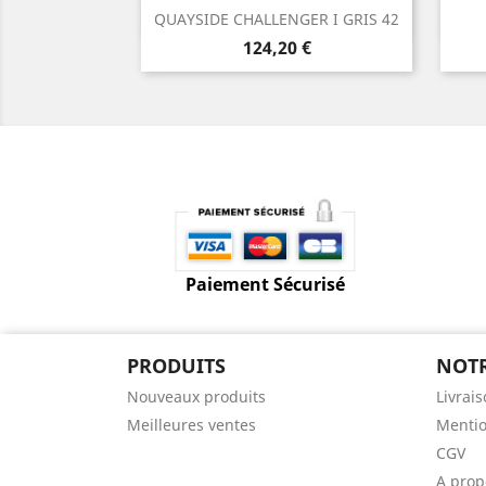
Aperçu rapide

QUAYSIDE CHALLENGER I GRIS 42
Prix
124,20 €
Paiement Sécurisé
PRODUITS
NOTR
Nouveaux produits
Livrai
Meilleures ventes
Mentio
CGV
A prop