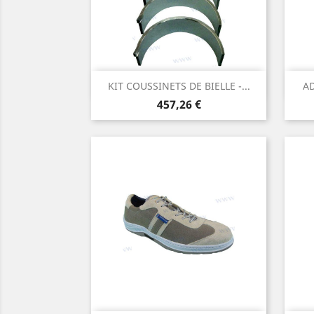
Aperçu rapide

KIT COUSSINETS DE BIELLE -...
AD
Prix
457,26 €