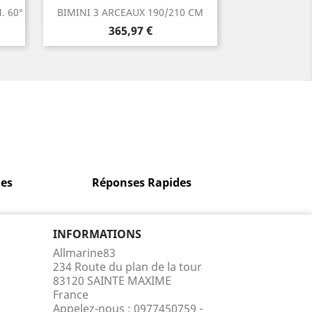
Aperçu rapide

. 60°
BIMINI 3 ARCEAUX 190/210 CM
Prix
365,97 €
es
Réponses Rapides
INFORMATIONS
Allmarine83
234 Route du plan de la tour
83120 SAINTE MAXIME
France
Appelez-nous :
0977450759 -