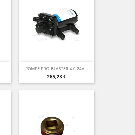
Aperçu rapide

..
POMPE PRO-BLASTER 4.0 24V...
Prix
265,23 €