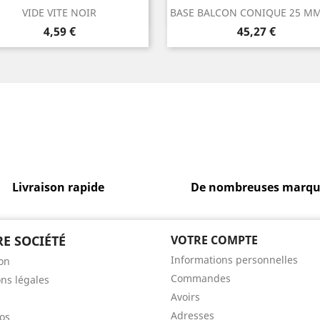
Aperçu rapide
Aperçu rapide


VIDE VITE NOIR
BASE BALCON CONIQUE 25 MM
Prix
Prix
4,59 €
45,27 €
Livraison rapide
De nombreuses marqu
E SOCIÉTÉ
VOTRE COMPTE
Informations personnelles
son
Commandes
ns légales
Avoirs
Adresses
os