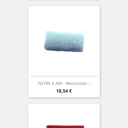
FILTRE A AIR - Mercruiser...
Prix
18,54 €