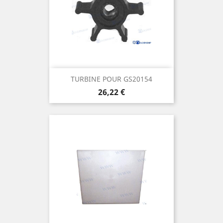
TURBINE POUR GS20154
Prix
26,22 €