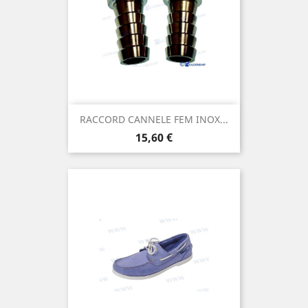
RACCORD CANNELE FEM INOX...
Prix
15,60 €