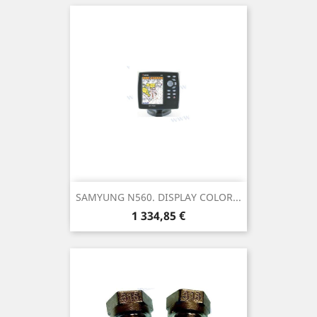
SAMYUNG N560. DISPLAY COLOR...
Prix
1 334,85 €