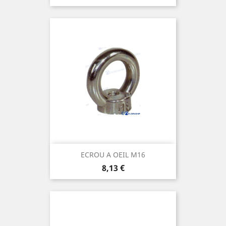
ECROU A OEIL M16
Prix
8,13 €