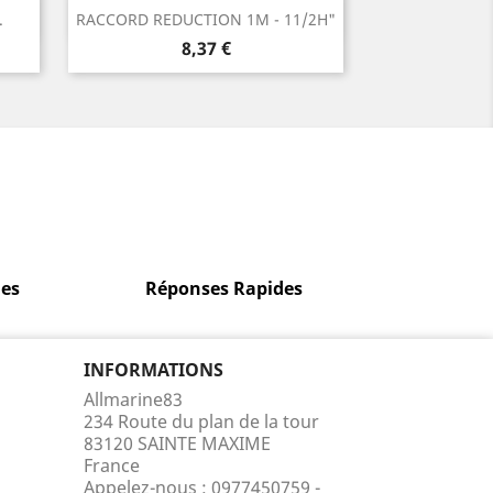
Aperçu rapide

.
RACCORD REDUCTION 1M - 11/2H"
Prix
8,37 €
es
Réponses Rapides
INFORMATIONS
Allmarine83
234 Route du plan de la tour
83120 SAINTE MAXIME
France
Appelez-nous :
0977450759 -