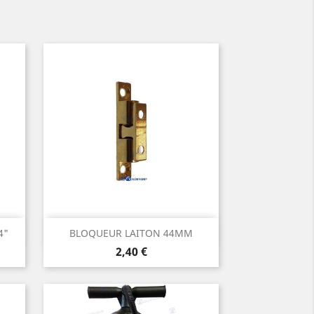
Aperçu rapide

4"
BLOQUEUR LAITON 44MM
Prix
2,40 €