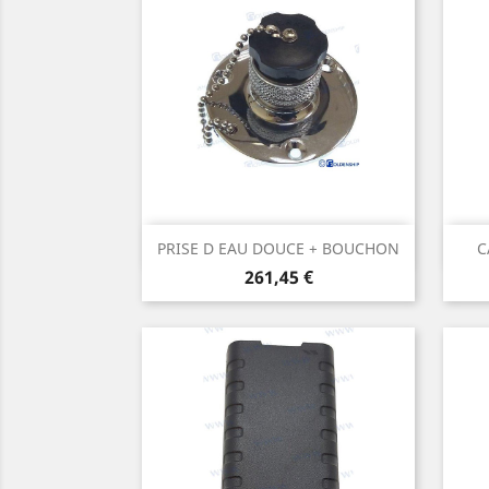
Aperçu rapide

PRISE D EAU DOUCE + BOUCHON
C
Prix
261,45 €