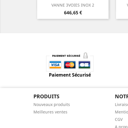
Aperçu rapide

VANNE 3VOIES INOX 2
Prix
646,65 €
Paiement Sécurisé
PRODUITS
NOTR
Nouveaux produits
Livrai
Meilleures ventes
Mentio
CGV
A prop