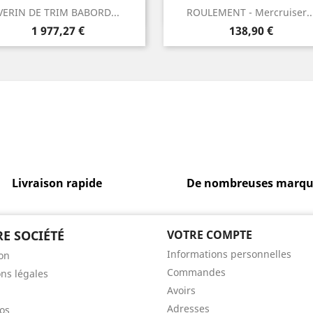
Aperçu rapide
Aperçu rapide


VERIN DE TRIM BABORD...
ROULEMENT - Mercruiser..
Prix
Prix
1 977,27 €
138,90 €
Livraison rapide
De nombreuses marqu
E SOCIÉTÉ
VOTRE COMPTE
Informations personnelles
son
Commandes
ns légales
Avoirs
Adresses
os