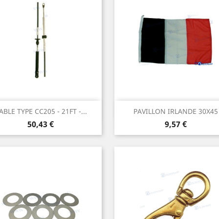
Aperçu rapide
Aperçu rapide


ABLE TYPE CC205 - 21FT -...
PAVILLON IRLANDE 30X45
Prix
Prix
50,43 €
9,57 €