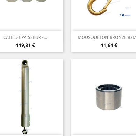
Aperçu rapide
Aperçu rapide


CALE D EPAISSEUR -...
MOUSQUETON BRONZE 82
Prix
Prix
149,31 €
11,64 €