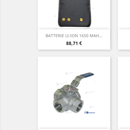
Aperçu rapide

BATTERIE LI-ION 1650 MAH...
Prix
88,71 €