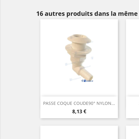
16 autres produits dans la même 
Aperçu rapide

PASSE COQUE COUDE90° NYLON...
Prix
8,13 €