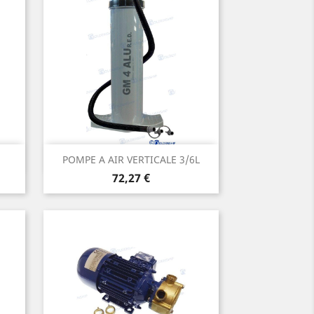
Aperçu rapide

POMPE A AIR VERTICALE 3/6L
Prix
72,27 €