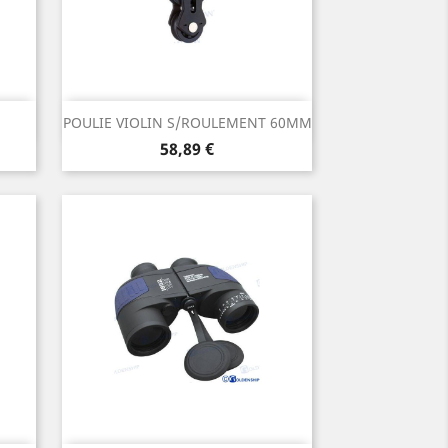
Aperçu rapide

POULIE VIOLIN S/ROULEMENT 60MM
Prix
58,89 €