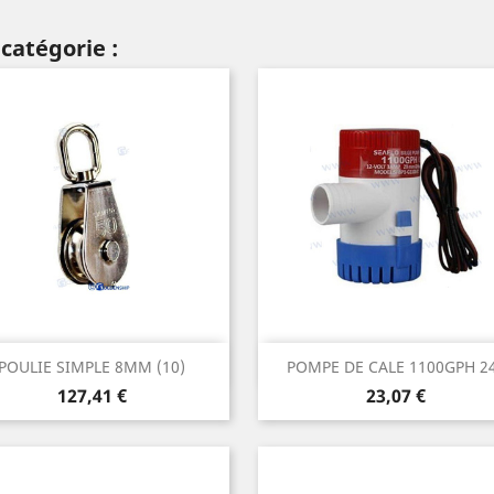
catégorie :
Aperçu rapide
Aperçu rapide


POULIE SIMPLE 8MM (10)
POMPE DE CALE 1100GPH 2
Prix
Prix
127,41 €
23,07 €