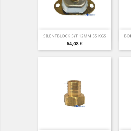
Aperçu rapide

SILENTBLOCK S/T 12MM 55 KGS
BOI
Prix
64,08 €