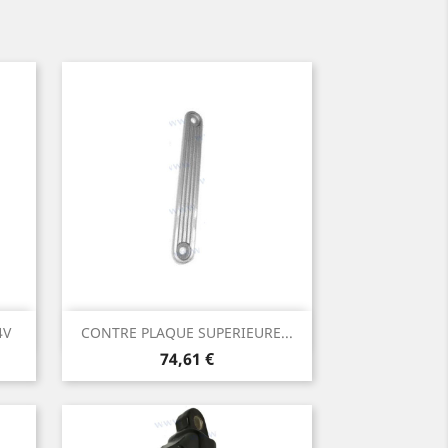
Aperçu rapide

4V
CONTRE PLAQUE SUPERIEURE...
Prix
74,61 €