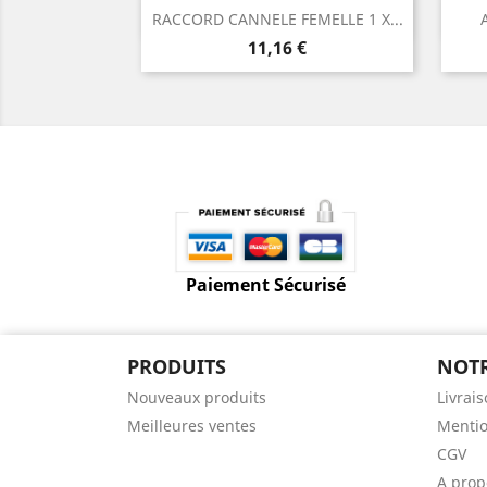
Aperçu rapide

RACCORD CANNELE FEMELLE 1 X...
Prix
11,16 €
Paiement Sécurisé
PRODUITS
NOTR
Nouveaux produits
Livrai
Meilleures ventes
Mentio
CGV
A prop