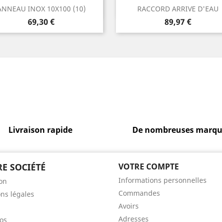
Aperçu rapide
Aperçu rapide


ANNEAU INOX 10X100 (10)
RACCORD ARRIVE D'EAU
Prix
Prix
69,30 €
89,97 €
Livraison rapide
De nombreuses marqu
E SOCIÉTÉ
VOTRE COMPTE
Informations personnelles
son
Commandes
ns légales
Avoirs
Adresses
os