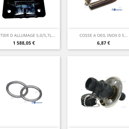
Aperçu rapide
Aperçu rapide


TIER D ALLUMAGE 5,0/5,7L...
COSSE A OEIL INOX 0 5...
Prix
Prix
1 588,05 €
6,87 €