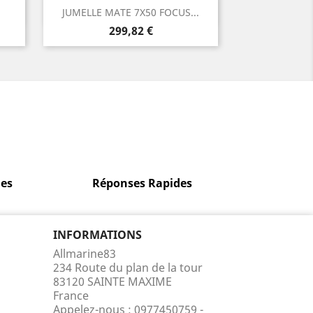
Aperçu rapide

JUMELLE MATE 7X50 FOCUS...
Prix
299,82 €
es
Réponses Rapides
INFORMATIONS
Allmarine83
234 Route du plan de la tour
83120 SAINTE MAXIME
France
Appelez-nous :
0977450759 -