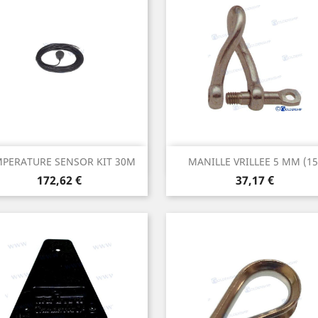
Aperçu rapide
Aperçu rapide


PERATURE SENSOR KIT 30M
MANILLE VRILLEE 5 MM (15
Prix
Prix
172,62 €
37,17 €