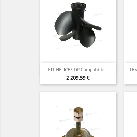
Aperçu rapide

KIT HELICES DP Compatible...
TEM
Prix
2 209,59 €