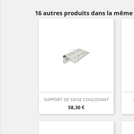
16 autres produits dans la même 
Aperçu rapide

SUPPORT DE SIEGE COULISSANT
Prix
58,30 €