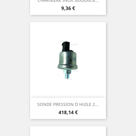
CHARNIERE INOX 30X30X0.8...
Prix
9,36 €
SONDE PRESSION D HUILE 2...
Prix
418,14 €