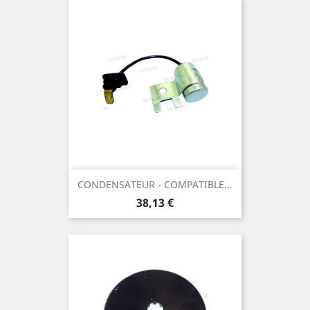
CONDENSATEUR - COMPATIBLE...
Prix
38,13 €