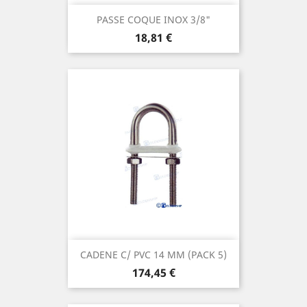
PASSE COQUE INOX 3/8"
Prix
18,81 €
CADENE C/ PVC 14 MM (PACK 5)
Prix
174,45 €