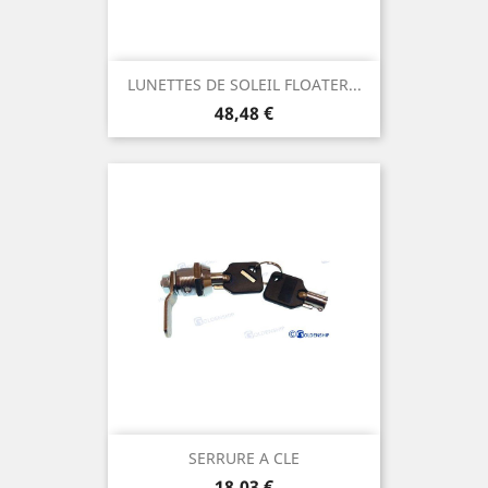
LUNETTES DE SOLEIL FLOATER...
Prix
48,48 €
SERRURE A CLE
Prix
18,03 €