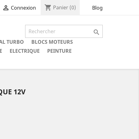
shopping_cart

Panier
(0)
Blog
Connexion

IAL TURBO
BLOCS MOTEURS
E
ELECTRIQUE
PEINTURE
UE 12V