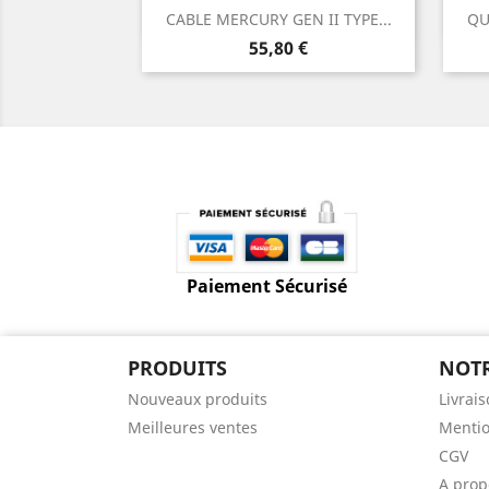
Aperçu rapide

CABLE MERCURY GEN II TYPE...
QU
Prix
55,80 €
Paiement Sécurisé
PRODUITS
NOTR
Nouveaux produits
Livrai
Meilleures ventes
Mentio
CGV
A prop