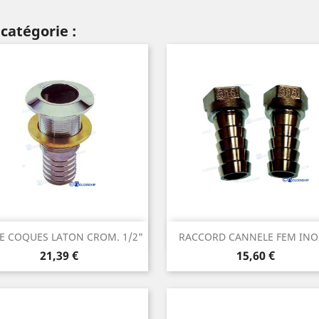
catégorie :
Aperçu rapide
Aperçu rapide


E COQUES LATON CROM. 1/2"
RACCORD CANNELE FEM INOX
Prix
Prix
21,39 €
15,60 €