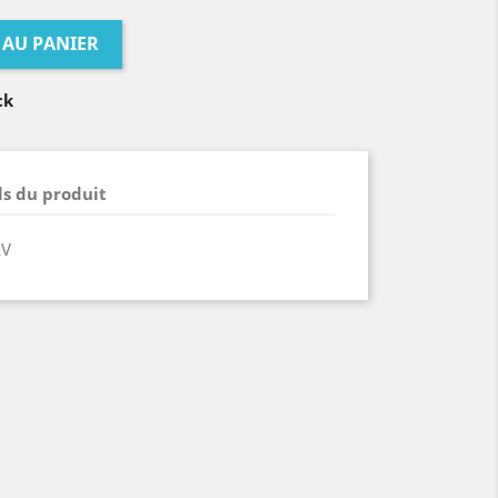
 AU PANIER
ck
ls du produit
2V