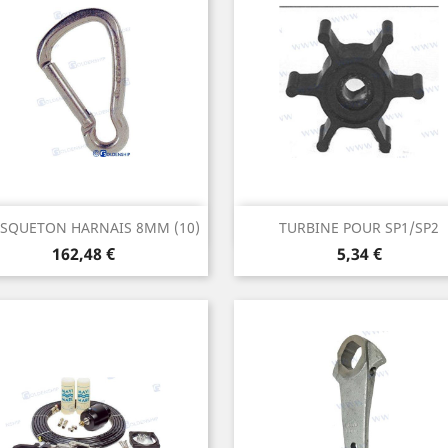
Aperçu rapide
Aperçu rapide


SQUETON HARNAIS 8MM (10)
TURBINE POUR SP1/SP2
Prix
Prix
162,48 €
5,34 €