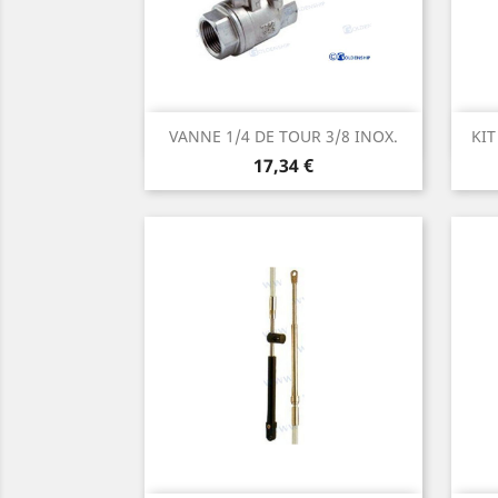
Aperçu rapide

VANNE 1/4 DE TOUR 3/8 INOX.
KIT
Prix
17,34 €