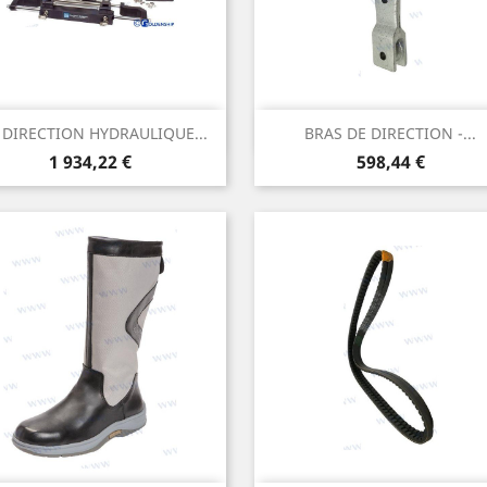
Aperçu rapide
Aperçu rapide


 DIRECTION HYDRAULIQUE...
BRAS DE DIRECTION -...
Prix
Prix
1 934,22 €
598,44 €