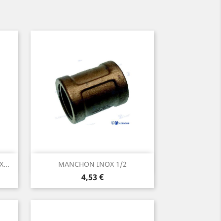
Aperçu rapide

...
MANCHON INOX 1/2
Prix
4,53 €