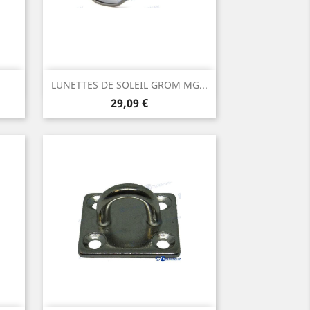
Aperçu rapide

LUNETTES DE SOLEIL GROM MG...
Prix
29,09 €