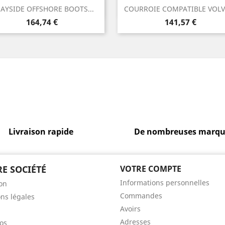
Aperçu rapide
Aperçu rapide


AYSIDE OFFSHORE BOOTS...
COURROIE COMPATIBLE VOLVO
Prix
Prix
164,74 €
141,57 €
Livraison rapide
De nombreuses marqu
E SOCIÉTÉ
VOTRE COMPTE
Informations personnelles
son
Commandes
ns légales
Avoirs
Adresses
os