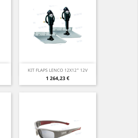
Aperçu rapide

KIT FLAPS LENCO 12X12" 12V
Prix
1 264,23 €