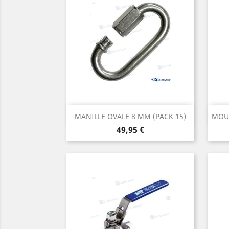
Aperçu rapide

MANILLE OVALE 8 MM (PACK 15)
MOU
Prix
49,95 €