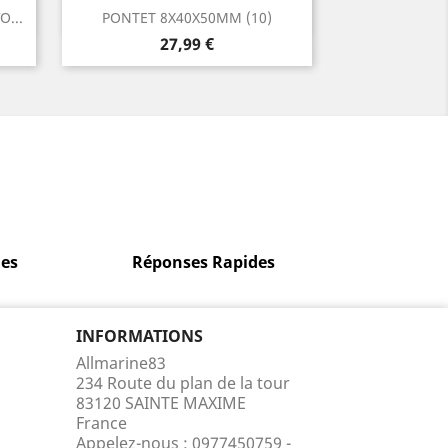
Aperçu rapide

...
PONTET 8X40X50MM (10)
Prix
27,99 €
es
Réponses Rapides
INFORMATIONS
Allmarine83
234 Route du plan de la tour
83120 SAINTE MAXIME
France
Appelez-nous :
0977450759 -