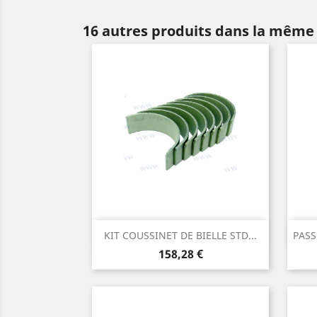
16 autres produits dans la même 
Aperçu rapide

KIT COUSSINET DE BIELLE STD...
PASS
Prix
158,28 €