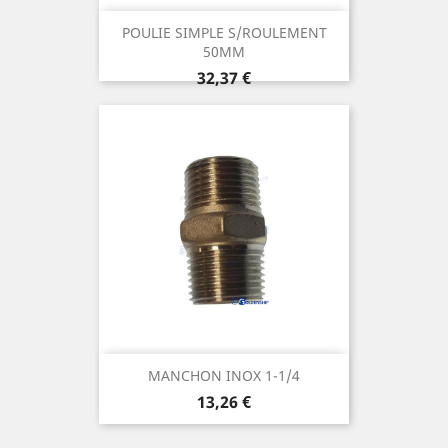
POULIE SIMPLE S/ROULEMENT
50MM
Prix
32,37 €
MANCHON INOX 1-1/4
Prix
13,26 €