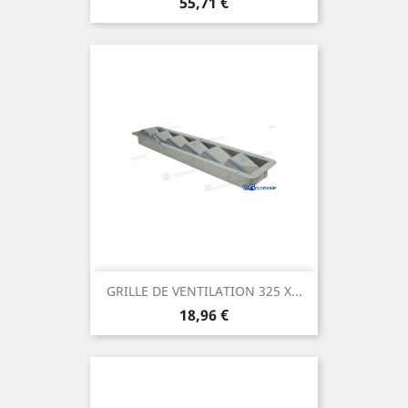
Prix
55,71 €
GRILLE DE VENTILATION 325 X...
Prix
18,96 €