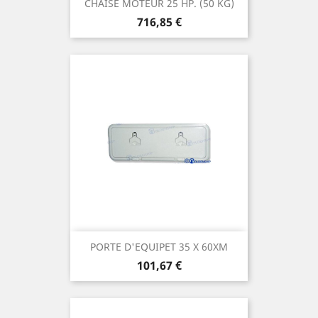
CHAISE MOTEUR 25 HP. (50 KG)
Prix
716,85 €
PORTE D'EQUIPET 35 X 60XM
Prix
101,67 €